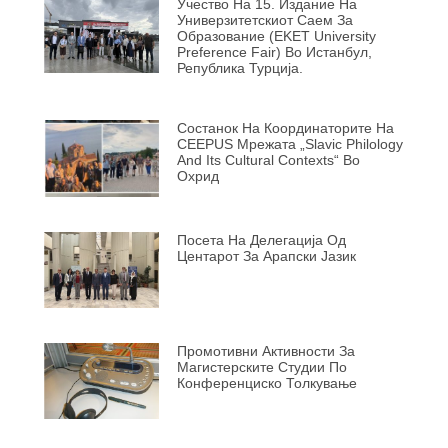
Учество На 15. Издание На
Универзитетскиот Саем За
Образование (EKET University
Preference Fair) Во Истанбул,
Република Турција.
Состанок На Координаторите На
CEEPUS Мрежата „Slavic Philology
And Its Cultural Contexts“ Во
Охрид
Посета На Делегација Од
Центарот За Арапски Јазик
Промотивни Активности За
Магистерските Студии По
Конференциско Толкување