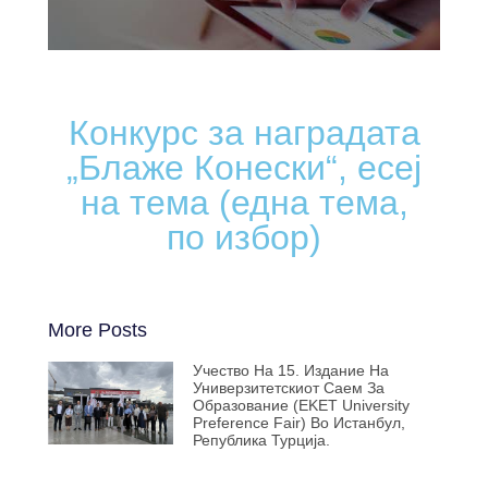
Конкурс за наградата
„Блаже Конески“, есеј
на тема (една тема,
по избор)
More Posts
Учество На 15. Издание На
Универзитетскиот Саем За
Образование (EKET University
Preference Fair) Во Истанбул,
Република Турција.