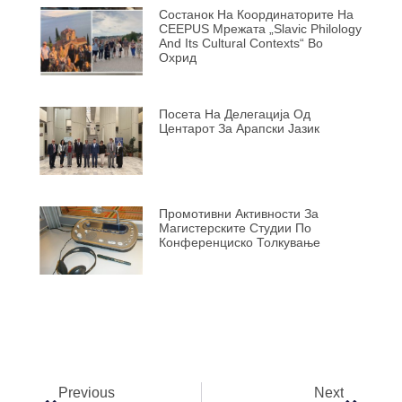
Состанок На Координаторите На
CEEPUS Мрежата „Slavic Philology
And Its Cultural Contexts“ Во
Охрид
Посета На Делегација Од
Центарот За Арапски Јазик
Промотивни Активности За
Магистерските Студии По
Конференциско Толкување
Previous
Next