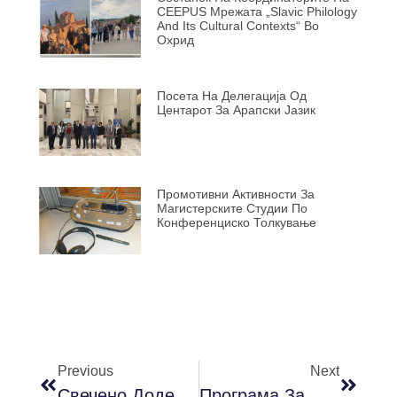
CEEPUS Мрежата „Slavic Philology
And Its Cultural Contexts“ Во
Охрид
Посета На Делегација Од
Центарот За Арапски Јазик
Промотивни Активности За
Магистерските Студии По
Конференциско Толкување
Previous
Next
Свечено Доделување Дипломи На 18 Декември 2024 Година (среда) Во 10:00 Ч
Програма За Патрониот Празник На Факултетот