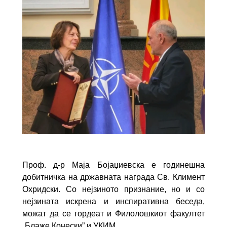
Проф. д-р Маја Бојаџиевска е годинешна
добитничка на државната награда Св. Климент
Охридски. Со нејзиното признание, но и со
нејзината искрена и инспиративна беседа,
можат да се гордеат и Филолошкиот факултет
„Блаже Конески” и УКИМ.