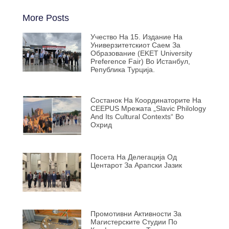
More Posts
Учество На 15. Издание На
Универзитетскиот Саем За
Образование (EKET University
Preference Fair) Во Истанбул,
Република Турција.
Состанок На Координаторите На
CEEPUS Мрежата „Slavic Philology
And Its Cultural Contexts“ Во
Охрид
Посета На Делегација Од
Центарот За Арапски Јазик
Промотивни Активности За
Магистерските Студии По