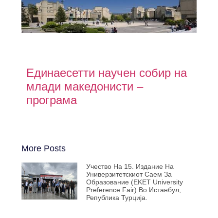
Единаесетти научен собир на
млади македонисти –
програма
More Posts
Учество На 15. Издание На
Универзитетскиот Саем За
Образование (EKET University
Preference Fair) Во Истанбул,
Република Турција.