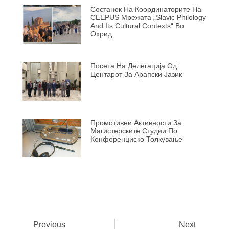
Состанок На Координаторите На
CEEPUS Мрежата „Slavic Philology
And Its Cultural Contexts“ Во
Охрид
Посета На Делегација Од
Центарот За Арапски Јазик
Промотивни Активности За
Магистерските Студии По
Конференциско Толкување
Previous
Next