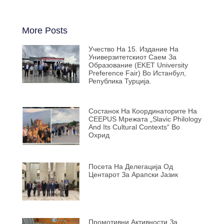
More Posts
Учество На 15. Издание На
Универзитетскиот Саем За
Образование (EKET University
Preference Fair) Во Истанбул,
Република Турција.
Состанок На Координаторите На
CEEPUS Мрежата „Slavic Philology
And Its Cultural Contexts“ Во
Охрид
Посета На Делегација Од
Центарот За Арапски Јазик
Промотивни Активности За