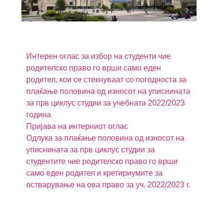
Интерен оглас за избор на студенти чие
родителско право го врши само еден
родител, кои се стекнуваат со погодноста за
плаќање половина од износот на уписнината
за прв циклус студии за учебната 2022/2023
година
Пријава на интерниот оглас
Одлука за плаќање половина од износот на
уписнината за прв циклус студии за
студентите чие родителско право го врши
само еден родител и кретириумите за
остварување на ова право за уч. 2022/2023 г.