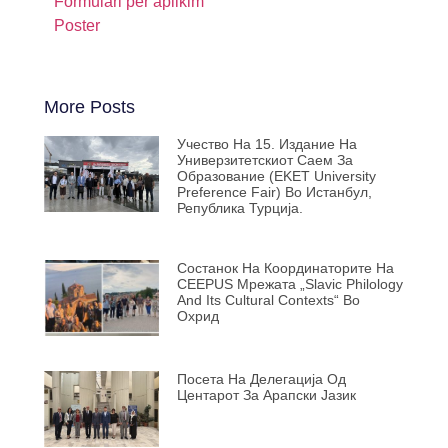
Formulari për aplikim
Poster
More Posts
Учество На 15. Издание На
Универзитетскиот Саем За
Образование (EKET University
Preference Fair) Во Истанбул,
Република Турција.
Состанок На Координаторите На
CEEPUS Мрежата „Slavic Philology
And Its Cultural Contexts“ Во
Охрид
Посета На Делегација Од
Центарот За Арапски Јазик