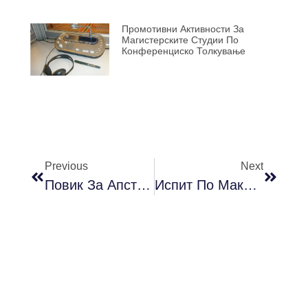
Промотивни Активности За
Магистерските Студии По
Конференциско Толкување
Previous
Next
Повик За Апстракти За Седмата Студентска Конференција „Како Си Ми?“
Испит По Македонски Јазик За Странски Студенти – ТЕМАК (24.8.2021 Г. Во 10:00 Ч.) | ЦЕТИС МАК | CETIS MAK