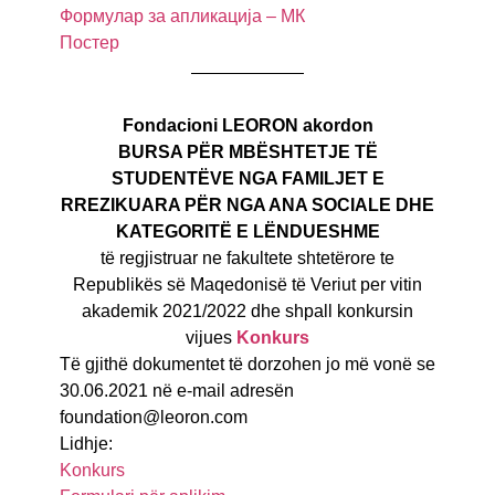
Формулар за апликација – МК
Постер
Fondacioni LEORON akordon
BURSA PËR MBËSHTETJE TË
STUDENTËVE NGA FAMILJET E
RREZIKUARA PËR NGA ANA SOCIALE DHE
KATEGORITË E LËNDUESHME
të regjistruar ne fakultete shtetërore te
Republikës së Maqedonisë të Veriut per vitin
akademik 2021/2022 dhe shpall konkursin
vijues
Konkurs
Të gjithë dokumentet të dorzohen jo më vonë se
30.06.2021 në e-mail adresën
foundation@leoron.com
Lidhje:
Konkurs