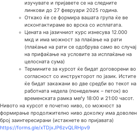
изучувате и пријавете се на следните
линкови до 27 февруари 2025 година.
Откако ќе се формира вашата група ќе ве
исконтактираме во врска со исплатата.
Цената на јазичниот курс изнесува 12.000
мкд и има можност за плаќање на рати
(плаќање на рати се одобрува само во случај
на прифаќање на условите за исплаќање на
целосната сума)
Термините за курсот ќе бидат договорени во
согласност со инструкторот по јазик. Истите
ќе бидат закажани во две средби во текот на
работната недела (понеделник – петок) во
временската рамка меѓу 18:00 и 21:00 часот.
Нивото на курсот е почетно ниво, со можност за
формирање продолжително ниво доколку има доволен
број заинтересирани (истакнете во пријавата)
https://forms.gle/xTDjxJP6zvQLRHpv9