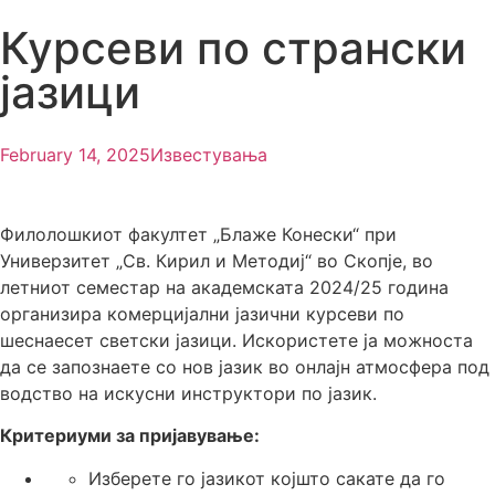
Курсеви по странски
јазици
February 14, 2025
Известувања
Филолошкиот факултет „Блаже Конески“ при
Универзитет „Св. Кирил и Методиј“ во Скопје, во
летниот семестар на академската 2024/25 година
организира комерцијални јазични курсеви по
шеснаесет светски јазици. Искористете ја можноста
да се запознаете со нов јазик во онлајн атмосфера под
водство на искусни инструктори по јазик.
Критериуми за пријавување:
Изберете го јазикот којшто сакате да го