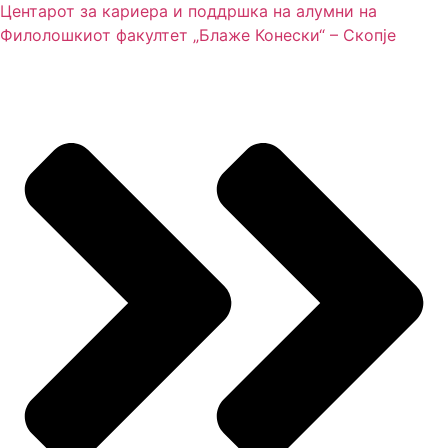
Центарот за кариера и поддршка на алумни на
Филолошкиот факултет „Блаже Конески“ – Скопје