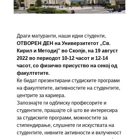
Драги матуранти, наши идни студенти,
ОТВОРЕН ДЕН на Универзитетот ,,Св.
Кирил и Методиј” во Скопје, на 19 август
2022 во периодот 10-12 часот и 12-14
часот, со физичко присуство на секој од
факултетите.
Ќе бидат презентирани студиските програми
на факултетите, активностите на студентите,
центрите за кариера.
Запознајте ги одблиску професорите и
студентите, прашајте сè што ве интересира
за студиските програми, можностите за
стипендирање, слушнете ги искуствата на
студентите, нивните активности и вклученост