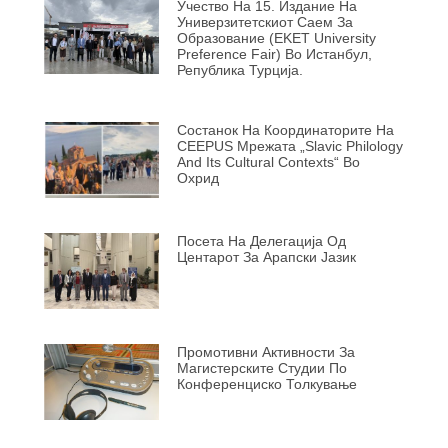
Учество На 15. Издание На
Универзитетскиот Саем За
Образование (EKET University
Preference Fair) Во Истанбул,
Република Турција.
Состанок На Координаторите На
CEEPUS Мрежата „Slavic Philology
And Its Cultural Contexts“ Во
Охрид
Посета На Делегација Од
Центарот За Арапски Јазик
Промотивни Активности За
Магистерските Студии По
Конференциско Толкување