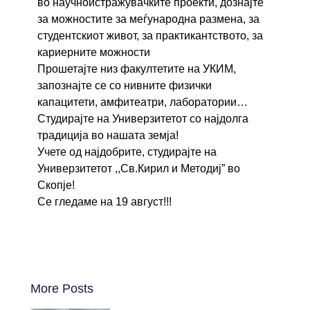
во научноистражувачките проекти, дознајте
за можностите за меѓународна размена, за
студентскиот живот, за практикантството, за
кариерните можности
Прошетајте низ факултетите на УКИМ,
запознајте се со нивните физички
капацитети, амфитеатри, лаборатории…
Студирајте на Универзитетот со најдолга
традиција во нашата земја!
Учете од најдобрите, студирајте на
Универзитетот ,,Св.Кирил и Методиј” во
Скопје!
Се гледаме на 19 август!!!
More Posts