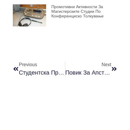
Промотивни Активности За
Магистерските Студии По
Конференциско Толкување
Previous
Next
Студентска Преведувачка Работилница
Повик За Апстракти За Седмата Студентска Конференција „Како Си Ми?“