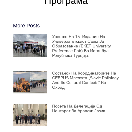
Програма
More Posts
Учество На 15. Издание На
Универзитетскиот Саем За
Образование (EKET University
Preference Fair) Во Истанбул,
Република Турција.
Состанок На Координаторите На
CEEPUS Мрежата „Slavic Philology
And Its Cultural Contexts“ Во
Охрид
Посета На Делегација Од
Центарот За Арапски Јазик