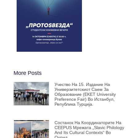
More Posts
Учество На 15. Издание На
Универзитетскиот Саем За
Образование (EKET University
Preference Fair) Во Истанбул,
Република Турција.
Состанок На Координаторите На
CEEPUS Мрежата „Slavic Philology
And Its Cultural Contexts“ Во
Охрид