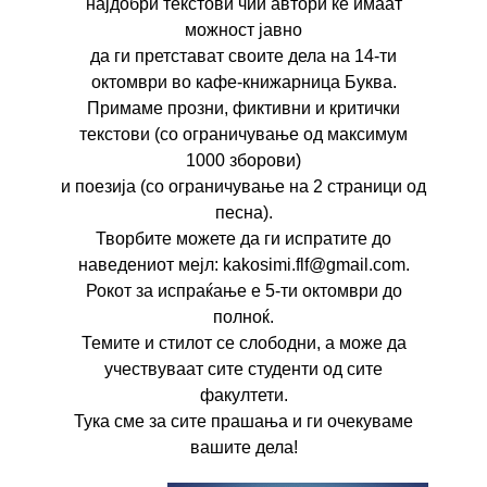
најдобри текстови чии автори ќе имаат
можност јавно
да ги претстават своите дела на 14-ти
октомври во кафе-книжарница Буква.
Примаме прозни, фиктивни и критички
текстови (со ограничување од максимум
1000 зборови)
и поезија (со ограничување на 2 страници од
песна).
Творбите можете да ги испратите до
наведениот мејл: kakosimi.flf@gmail.com.
Рокот за испраќање е 5-ти октомври до
полноќ.
Темите и стилот се слободни, а може да
учествуваат сите студенти од сите
факултети.
Тука сме за сите прашања и ги очекуваме
вашите дела!