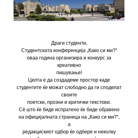
Драги студенти,
Студентската конференција „Како си ми?“
оваа година организира и конкурс за
креативно
пишување!
Целта е да создадеме простор каде
студентите ќе можат слободно да ги споделат
своите
поетски, прозни и критички текстови.
Сè што ќе биде испратено ќе биде објавено
на официјалната страница на „Како си ми?“,
а
редакцискиот одбор ќе одбере и неколку