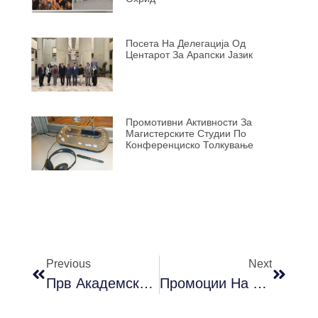
Посета На Делегација Од
Центарот За Арапски Јазик
Промотивни Активности За
Магистерските Студии По
Конференциско Толкување
Previous
Next
Прв Академски Час – 2 Октомври (понеделник) Во 10 Часот
Промоции На Нови Преводи