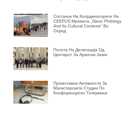
Состанок На Координаторите На
CEEPUS Мрежата „Slavic Philology
And Its Cultural Contexts“ Во
Охрид
Посета На Делегација Од
Центарот За Арапски Јазик
Промотивни Активности За
Магистерските Студии По
Конференциско Толкување