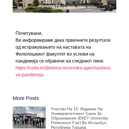
Почитувани,
Ве информираме дека првичните резултати
од истражувањето на наставата на
Филолошкиот факултет во услови на
пандемија се објавени на следниот линк:
https://coda.io/@elena-oncevska-ager/nastava-
vo-pandemija
More Posts
Учество На 15. Издание На
Универзитетскиот Саем За
Образование (EKET University
Preference Fair) Во Истанбул,
Република Турција.