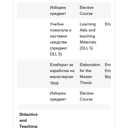
Изборен
Elective
предмет
Course
Учебни
Learning
Emina Avdiḱ
помагала и
Aids and
наставни
teaching
средства
Materials
(предмет
(DLL 5)
DLL 5)
Елаборат за
Elaboration
Emina Avdiḱ;
изработка на
for the
Emilija
магистерски
Master
Bojkovska
труд
Thesis
Изборен
Elective
предмет
Course
Didactics
and
Teaching