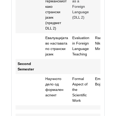
германскиот
as a
како
Foreign
странски
Language
јазик
(DLL 2)
(предмет
DLL 2)
Евалуацијата
Evaluation
Radica
во наставата
in Foreign
Nikodinovsk
по странски
Language
Mira Trajkov
јазик
Teaching
Second
Semester
Научното
Formal
Emilija
дело од
Aspect of
Bojkovska
формален
the
аспект
Scientific
Work