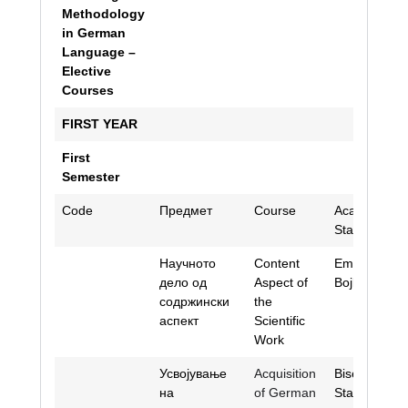
Methodology
in German
Language –
Elective
Courses
FIRST YEAR
First
Semester
Code
Предмет
Course
Academic
Staff
Научното
Content
Emilija
дело од
Aspect of
Bojkovska
содржински
the
аспект
Scientific
Work
Усвојување
Acquisition
Bisera
на
of German
Stankova