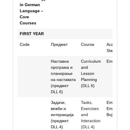
in German
Language –
Core
Courses
FIRST YEAR
Code
Предмет
Course
Academic
Staff
Наставна
Curriculum
Emina Avdiḱ
програма и
and
планирање
Lesson
на наставата
Planning
(предмет
(DLL 6)
DLL 6)
Задачи,
Tasks,
Emina Avdiḱ;
вежби и
Exercises
Emilija
интеракција
and
Bojkovska
(предмет
Interaction
DLL 4)
(DLL 4)