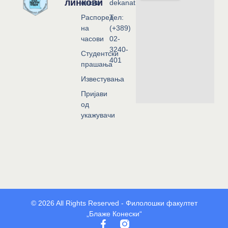
линкови
сесии
dekanat@flf.ukim.edu.mk
Распоред
Тел:
на
(+389)
часови
02-
3240-
Студентски
401
прашања
Известувања
Пријави
од
укажувачи
© 2026 All Rights Reserved - Филолошки факултет
„Блаже Конески“