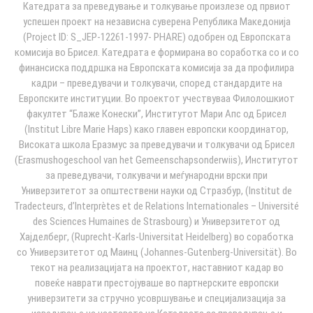
Катедрата за преведување и толкување произлезе од првиот
успешен проект на независна суверена Република Македонија
(Project ID: S_JEP-12261-1997- PHARE) одобрен од Европската
комисија во Брисел. Kатедрата e формирана во соработка со и со
финансиска поддршка на Европската комисија за да профилира
кадри – преведувачи и толкувачи, според стандардите на
Европските институции. Во проектот учествуваа Филолошкиот
факултет “Блаже Конески”, Институтoт Мари Апс од Брисел
(Institut Libre Marie Haps) како главен европски координатор,
Високата школа Еразмус за преведувачи и толкувачи од Брисел
(Erasmushogeschool van het Gemeenschapsonderwiis), Институтот
за преведувачи, толкувачи и меѓународни врски при
Универзитетот за општествени науки од Стразбур, (Institut de
Tradecteurs, d’Interprètes et de Relations Internationales – Université
des Sciences Humaines de Strasbourg) и Универзитетот од
Хајделберг, (Ruprecht-Karls-Universitat Heidelberg) во соработка
со Универзитетот од Маинц (Johannes-Gutenberg-Universität). Во
текот на реализацијата на проектот, наставниот кадар во
повеќе наврати престојуваше во партнерските европски
универзитети за стручно усовршување и специјализација за