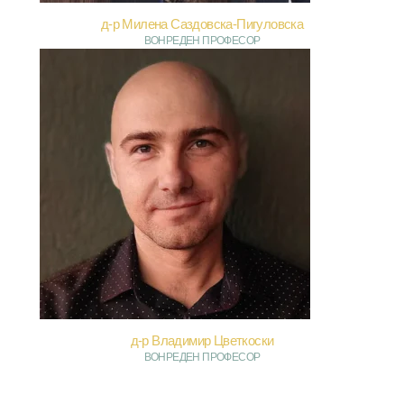
д-р Милена Саздовска-Пигуловска
ВОНРЕДЕН ПРОФЕСОР
д-р Владимир Цветкоски
ВОНРЕДЕН ПРОФЕСОР