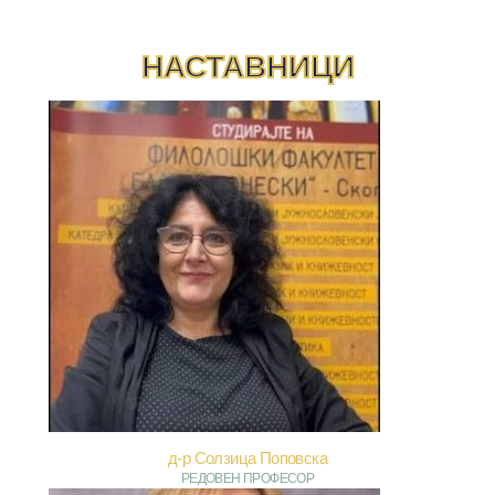
НАСТАВНИЦИ
д-р Солзица Поповска
РЕДОВЕН ПРОФЕСОР