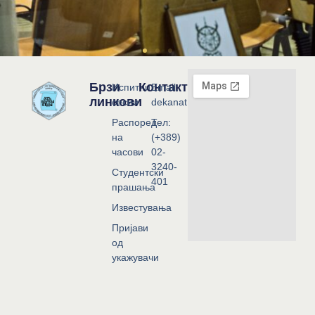
Брзи
Контакт
Испитни
Email:
линкови
сесии
dekanat@flf.ukim.edu.mk
Распоред
Тел:
на
(+389)
часови
02-
3240-
Студентски
401
прашања
Известувања
Пријави
од
укажувачи