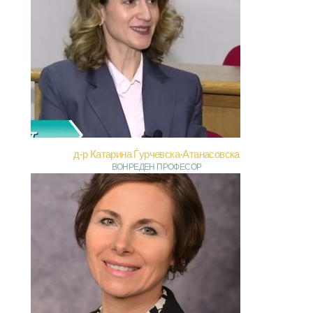
д-р Катарина Ѓурчевска-Атанасовска
ВОНРЕДЕН ПРОФЕСОР