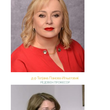
д-р Татјана Панова-Игњатовиќ
РЕДОВЕН ПРОФЕСОР