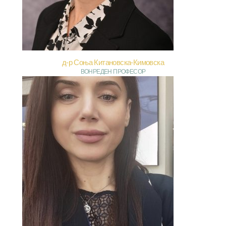
д-р Соња Китановска-Кимовска
ВОНРЕДЕН ПРОФЕСОР