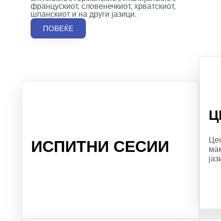
францускиот, словенечкиот, хрватскиот,
шпанскиот и на други јазици.
ПОВЕЌЕ
Ц
Це
ИСПИТНИ СЕСИИ
мак
јаз