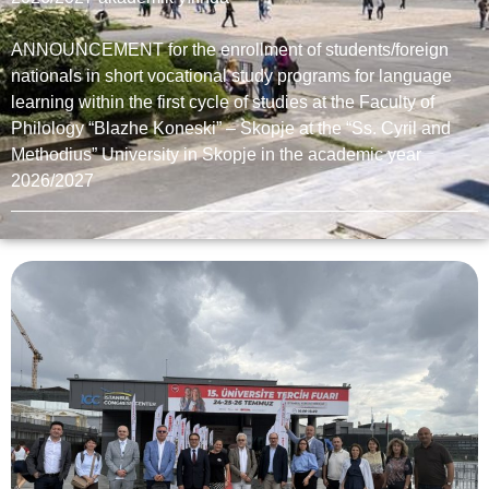
ANNOUNCEMENT for the enrollment of students/foreign
nationals in short vocational study programs for language
learning within the first cycle of studies at the Faculty of
Philology “Blazhe Koneski” – Skopje at the “Ss. Cyril and
Methodius” University in Skopje in the academic year
2026/2027