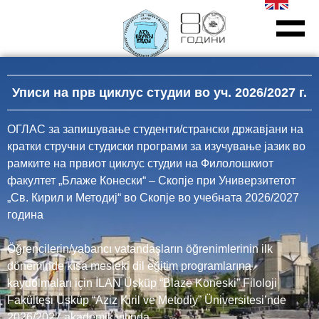
ЗА Ф
МЕЃУНАР
ПРОГРАМИ ЗА ДОЖ
Уписи на прв циклус студии во уч. 2026/2027 г.
ОГЛАС за запишување студенти/странски државјани на
кратки стручни студиски програми за изучување јазик во
рамките на првиот циклус студии на Филолошкиот
факултет „Блаже Конески“ – Скопје при Универзитетот
„Св. Кирил и Методиј“ во Скопје во учебната 2026/2027
година
Öğrencilerin/yabancı vatandaşların öğrenimlerinin ilk
döneminde kısa mesleki dil eğitim programlarına
kaydolmaları için İLAN Üsküp “Blaze Koneski” Filoloji
Fakültesi Üsküp “Aziz Kiril ve Metodiy” Üniversitesi’nde
2026/2027 akademik yılında