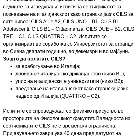
седиште за изведување испити за сертификатот за
познавање на италијанскиот како странски јазик CILS за
сите нивоа: CILS A1 e A2, CILS UNO – B1, CILS B1 –
Adolescenti, CILS B1 – Cittadinanza, CILS DUE – B2, CILS
TRE – C1, CILS QUATTRO – C2. Испитите се
организираат во соработка со Универзитетот за странци
во Сиена двапати годишно, во декември и во мај/јуни.
Зошто да полагате
CILS
?
за вработување во Италијa;
добивање италијанско државјанство (ниво B1);
упис на италијанските универзитети (ниво B2);
предавање на италијанскиот како странски јазик
надвор од Италија (QUATTRO – C2).
Испитите се спроведуваат со физичко присуство во
просториите на Филолошкиот факултет. Валидноста на
сертификатите CILS не е временски ограничена.
Пријавувањето завршува 40 дена пред датумот на