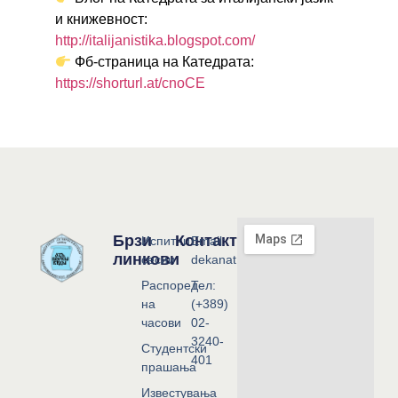
и книжевност:
http://italijanistika.blogspot.com/
Фб-страница на Катедрата:
https://shorturl.at/cnoCE
Брзи
Контакт
Испитни
Email:
линкови
сесии
dekanat@flf.ukim.edu.mk
Распоред
Тел:
на
(+389)
часови
02-
3240-
Студентски
401
прашања
Известувања