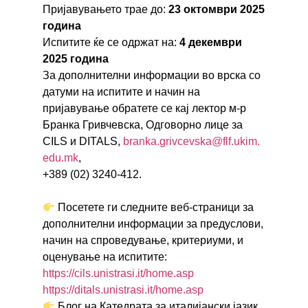
Пријавувањето трае до:
23 октомври 2025
година
Испитите ќе се одржат на:
4 декември
2025 година
За дополнителни информации во врска со
датуми на испитите и начин на
пријавување обратете се кај лектор м-р
Бранка Гривчевска, Одговорно лице за
CILS и DITALS,
branka.grivcevska@flf.ukim.
edu.mk
,
+389 (02) 3240-412.
Посетете ги следните веб-страници за
дополнителни информации за предуслови,
начин на спроведување, критериуми, и
оценување на испитите:
https://cils.unistrasi.it/home.asp
https://ditals.unistrasi.it/home.asp
Блог на Катедрата за италијански јазик