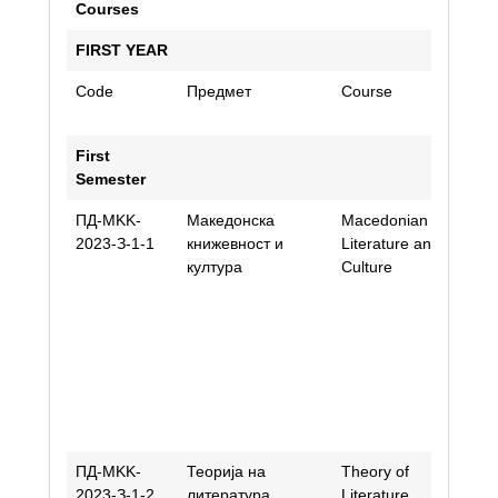
Courses
FIRST YEAR
Code
Предмет
Course
A
St
First
Semester
ПД-МKK-
Македонска
Macedonian
N
2023-З-1-1
книжевност и
Literature and
A
култура
Culture
Šk
V
An
V
M
Če
Tr
S
ПД-МKK-
Теорија на
Theory of
Kr
2023-З-1-2
литература
Literature
Ni