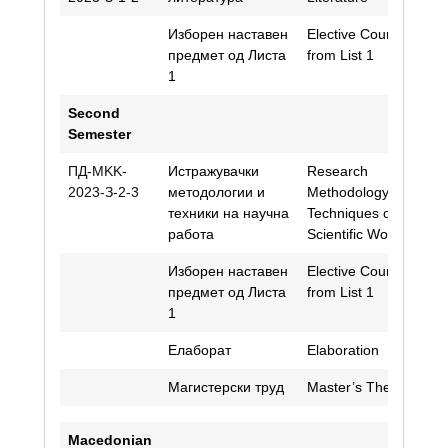
Изборен наставен
Elective Course
предмет од Листа
from List 1
1
Second
Semester
ПД-МKK-
Истражувачки
Research
J
2023-З-2-3
методологии и
Methodology and
K
техники на научна
Techniques of
работа
Scientific Work
Изборен наставен
Elective Course
предмет од Листа
from List 1
1
Елаборат
Elaboration
Магистерски труд
Master’s Thesis
Macedonian