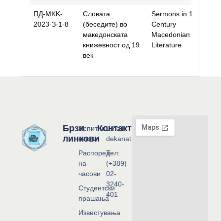
ПД-МKK-
Словата
Sermons in 19th
Is
2023-З-1-8
(беседите) во
Century
T
македонската
Macedonian
Ha
книжевност од 19
Literature
B
век
Брзи
Контакт
Испитни
Email:
линкови
сесии
dekanat@flf.ukim.edu.mk
Распоред
Тел:
на
(+389)
часови
02-
3240-
Студентски
401
прашања
Известувања