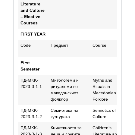
Literature
and Culture
– Elective
Courses
FIRST YEAR
Code
Предмет
Course
A
St
First
Semester
ПД-МKK-
Митологеми и
Myths and
N
2023-З-1-1
ритуалеми во
Rituals in
A
македонскиот
Macedonian
Šk
фолклор
Folklore
ПД-МKK-
Семиотика на
Semiotics of
V
2023-З-1-2
културата
Culture
A
ПД-МKK-
Книжевноста за
Children’s
V
2023-З-1-3
деца и другите
Literature and
M