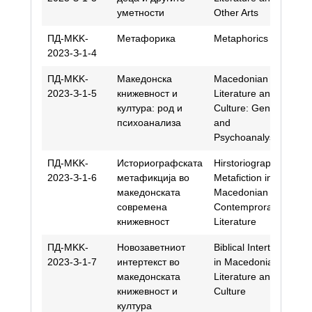
уметности
Other Arts
Č
ПД-МKK-
Метафорика
Metaphorics
Kr
2023-З-1-4
Ni
ПД-МKK-
Македонска
Macedonian
J
2023-З-1-5
книжевност и
Literature and
K
култура: род и
Culture: Gender
психоанализа
and
Psychoanalysis
ПД-МKK-
Историографската
Hirstoriographical
An
2023-З-1-6
метафикција во
Metafiction in
Ba
македонската
Macedonian
M
современа
Contemproray
книжевност
Literature
ПД-МKK-
Новозаветниот
Biblical Intertext
Tr
2023-З-1-7
интертекст во
in Macedonian
S
македонската
Literature and
книжевност и
Culture
култура