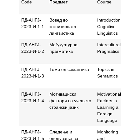
Code
Предмет
Course
Aca
Staf
ПД-АНГЈ-
Вовед во
Introduction to
Jov
2023-И-1-1
когнитивната
Cognitive
Laz
лингвистика
Linguistics
Sta
ПД-АНГЈ-
Меѓукултурна
Intercultural
Zori
2023-И-1-2
прагматика
Pragmatics
Traj
Stre
ПД-АНГЈ-
Теми од семантика
Topics in
Bilj
2023-И-1-3
Semantics
Nau
Sara
ПД-АНГЈ-
Mотивациски
Motivational
Ele
2023-И-1-4
фактори во учењето
Factors in
Onč
странски јазик
Learning a
Age
Foreign
Language
ПД-АНГЈ-
Следење и
Monitoring
Anž
2023-И-1-5
оценување во
and
Niko