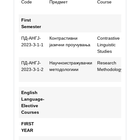
Courses
Code
Предмет
Course
Aca
Staf
First
Semester
ПД-АНГЈ-
Контрастивни
Contrastive
Nat
2023-З-1-1
јазични проучувања
Linguistic
Stoj
Studies
Ilie
ПД-АНГЈ-
Научноистражувачки
Research
Anas
2023-З-1-2
методологиии
Methodology
Kirk
Nas
English
Language-
Elective
Courses
FIRST
YEAR