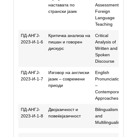
наставата по
Assessment in
странски јазик
Foreign
Language
Teaching
ПД-АНГЈ-
Критичка анализа на
Critical
Mira
2023-И-1-6
пишан и говорен
Analysis of
дискурс
Written and
Spoken
Discourse
ПД-АНГЈ-
Изговор на англиски
English
Anas
2023-И-1-7
јазик – современи
Pronunciation
Kirk
приоди
–
Nas
Contemporary
Approaches
ПД-АНГЈ-
Двојазичност и
Bilingualism
Mira
2023-И-1-8
повеќејазичност
and
Multilingualism