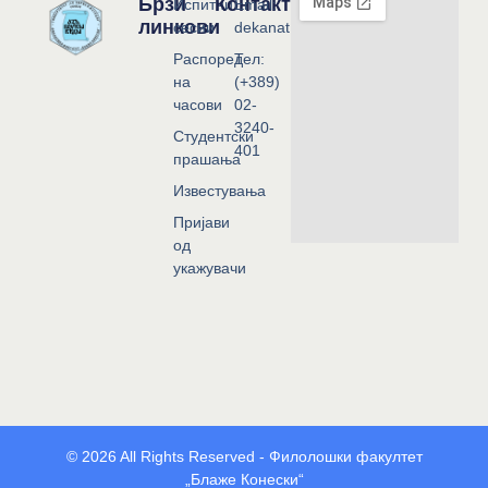
Брзи
Контакт
Испитни
Email:
линкови
сесии
dekanat@flf.ukim.edu.mk
Распоред
Тел:
на
(+389)
часови
02-
3240-
Студентски
401
прашања
Известувања
Пријави
од
укажувачи
© 2026 All Rights Reserved - Филолошки факултет
„Блаже Конески“