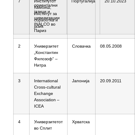
7
Институтот
Португалија
20.10.2023
ориентални
Камоиш,
јазици и
Институт за
цивилизации
соработка и
INALCO во
јазик
Париз
2
Универзитет
Словачка
08.05.2008
„Константин
Филозоф“ –
Нитра
3
International
Јапонија
20.09.2011
Cross-cultural
Exchange
Association –
ICEA
4
Универзитетот
Хрватска
во Сплит