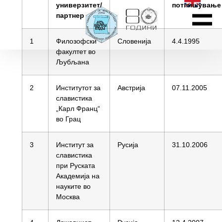
универзитет/
потпишување
партнер
1
Филозофски
Словенија
4.4.1995
факултет во
Љубљана
2
Институтот за
Австрија
07.11.2005
славистика
„Карл Франц“
во Грац
3
Институт за
Русија
31.10.2006
славистика
при Руската
Академија на
науките во
Москва