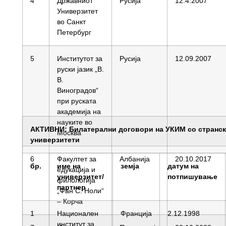
4
Државниот
Русија
12.4.2007
Универзитет
во Санкт
Петербург
5
Институтот за
Русија
12.09.2007
руски јазик „В.
В.
Виноградов“
при руската
академија на
науките во
АКТИВНИ:
Билатерални договори на УКИМ со странс
Москва
универзитети
6
Факултет за
Албанија
20.10.2017
бр.
име на
земја
датум на
едукација и
универзитет/
потпишување
филологија
партнер
„Фан С. Ноли“
– Корча
1
Национален
Франција
2.12.1998
институт за