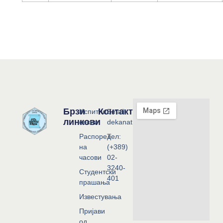
Брзи
Контакт
Испитни
Email:
линкови
сесии
dekanat@flf.ukim.edu.mk
Распоред
Тел:
на
(+389)
часови
02-
3240-
Студентски
401
прашања
Известувања
Пријави
од