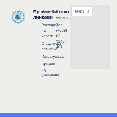
Брзи
Контакт
Испитни
Email:
линкови
сесии
dekanat@flf.ukim.edu.mk
Распоред
Тел:
на
(+389)
часови
02-
3240-
Студентски
401
прашања
Известувања
Пријави
од
укажувачи