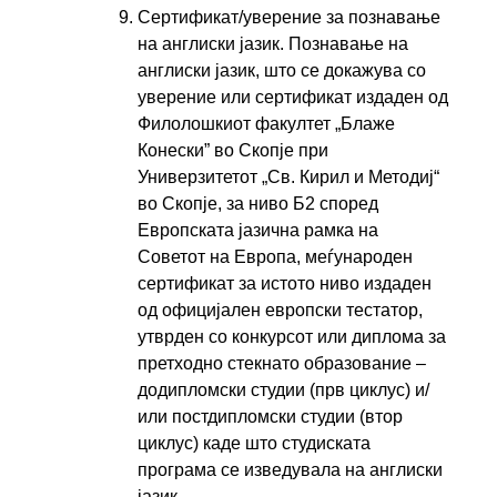
Сертификат/уверение за познавање
на англиски јазик. Познавање на
англиски јазик, што се докажува со
уверение или сертификат издаден од
Филолошкиот факултет „Блаже
Конески” во Скопје при
Универзитетот „Св. Кирил и Методиј“
во Скопје, за ниво Б2 според
Европската јазична рамка на
Сoветот на Европа, меѓународен
сертификат за истото ниво издаден
од официјален европски тестатор,
утврден со конкурсот или диплома за
претходно стекнато образование –
додипломски студии (прв циклус) и/
или постдипломски студии (втор
циклус) каде што студиската
програма се изведувала на англиски
јазик.