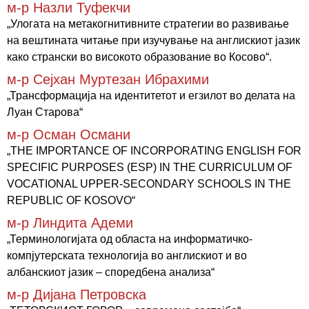
м-р Назли Туфекчи
„Улогата на метакогнитивните стратегии во развивање
на вештината читање при изучување на англискиот јазик
како странски во високото образование во Косово“.
м-р Сејхан Муртезан Ибрахими
„Трансформација на идентитетот и егзилот во делата на
Луан Старова“
м-р Осман Османи
„THE IMPORTANCE OF INCORPORATING ENGLISH FOR
SPECIFIC PURPOSES (ESP) IN THE CURRICULUM OF
VOCATIONAL UPPER-SECONDARY SCHOOLS IN THE
REPUBLIC OF KOSOVO“
м-р Линдита Адеми
„Терминологијата од областа на информатичко-
компјутерската технологија во англискиот и во
албанскиот јазик – споредбена анализа“
м-р Дијана Петровска