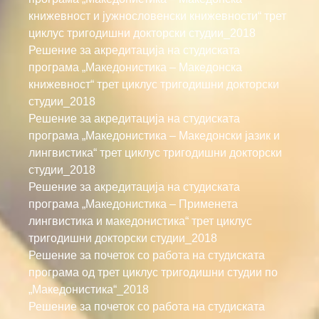
книжевност и јужнословенски книжевности“ трет
циклус тригодишни докторски студии_2018
Решение за акредитација на студиската
програма „Македонистика – Македонска
книжевност“ трет циклус тригодишни докторски
студии_2018
Решение за акредитација на студиската
програма „Македонистика – Македонски јазик и
лингвистика“ трет циклус тригодишни докторски
студии_2018
Решение за акредитација на студиската
програма „Македонистика – Применета
лингвистика и македонистика“ трет циклус
тригодишни докторски студии_2018
Решение за почеток со работа на студиската
програма од трет циклус тригодишни студии по
„Македонистика“_2018
Решение за почеток со работа на студиската