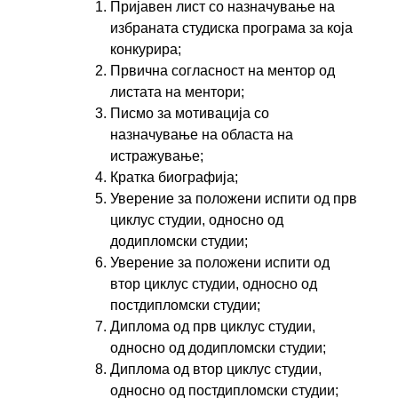
Пријавен лист со назначување на
избраната студиска програма за која
конкурира;
Првична согласност на ментор од
листата на ментори;
Писмо за мотивација со
назначување на областа на
истражување;
Кратка биографија;
Уверение за положени испити од прв
циклус студии, односно од
додипломски студии;
Уверение за положени испити од
втор циклус студии, односно од
постдипломски студии;
Диплома од прв циклус студии,
односно од додипломски студии;
Диплома од втор циклус студии,
односно од постдипломски студии;