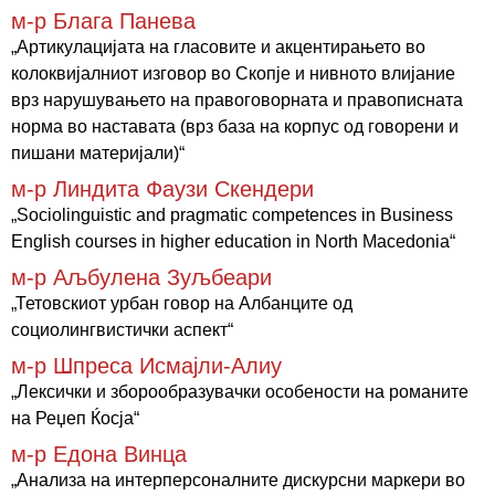
м-р Блага Панева
„Артикулациjата на гласовите и акцентирањето во
колоквијалниот изговор во Скопје и нивното влијание
врз нарушувањето на правоговорната и правописната
норма во наставата (врз база на корпус од говорени и
пишани материјали)“
м-р Линдита Фаузи Скендери
„Sociolinguistic and pragmatic competences in Business
English courses in higher education in North Macedonia“
м-р Аљбулена Зуљбеари
„Тетовскиот урбан говор на Албанците од
социолингвистички аспект“
м-р Шпреса Исмајли-Алиу
„Лексички и зборообразувачки особености на романите
на Реџеп Ќосја“
м-р Едона Винца
„Анализа на интерперсоналните дискурсни маркери во