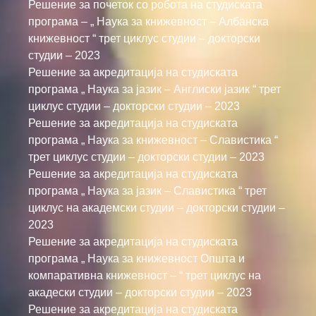
Решение за почеток со робота на студиската
програма – „ Наука за книжевност – Албанска
книжевност “ трет циклус студии – докторски
студии – 2023
Решение за акредитација на студиската
програма „ Наука за јазик – Англиски јазик “ трет
циклус студии – докторски студии – 2023
Решение за акредитација на студиската
програма „ Наука за книжевност – Славистика “
трет циклус студии – докторски студии – 2023
Решение за акредитација на студиската
програма „ Наука за јазик – Славистика “ трет
циклус на академски студии – докторски студии –
2023
Решение за акредитација на студиската
програма „ Наука за книжевност Општа и
компаративна книжевност – “ трет циклус на
акадески студии – докторски студии – 2023
Решение за акредитација на студиската