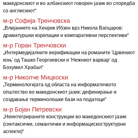
македонскиот и во албанскиот говорен јазик во споредба
со англискиот“
м-р Софија Тренчовска
„Влијанието на Хенрик Ибзен врз Никола Вапцаров:
драматуршки корелации и компаративни перспективи“
м-р Горан Тренчовски
„Интермедијалните верификации на романите 'Црвениот
коњ' од Ташко Георгиевски и 'Нежниот варвар' од
Бохумил Храбал“
м-р Николче Мицкоски
„Терминологијата од областа на информатичкото
општество во македонскиот јазик: дефинирање и
создавање терминолошки бази на податоци“
м-р Бојан Петревски
„Неинтегрираните конструкции во македонскиот јазик
(синтаксички, семантички и информацискоструктурни
аспекти)“