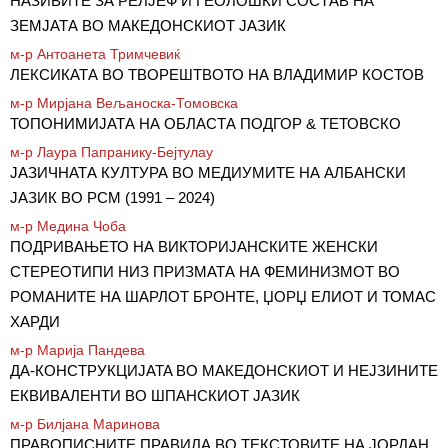
НАЗИВИТЕ ЗА РЕЛЈЕФ И ГЕОЛОШКИ СОСТАВ НА
ЗЕМЈАТА ВО МАКЕДОНСКИОТ ЈАЗИК
м-р Антоанета Тримчевиќ
ЛЕКСИКАТА ВО ТВОРЕШТВОТО НА ВЛАДИМИР КОСТОВ
м-р Мирјана Вељаноска-Томовска
ТОПОНИМИЈАТА НА ОБЛАСТА ПОДГОР & ТЕТОВСКО
м-р Лаура Папранику-Бејтулау
ЈАЗИЧНАТА КУЛТУРА ВО МЕДИУМИТЕ НА АЛБАНСКИ
ЈАЗИК ВО РСМ (1991 – 2024)
м-р Медина Чоба
ПОДРИВАЊЕТО НА ВИКТОРИЈАНСКИТЕ ЖЕНСКИ
СТЕРЕОТИПИ НИЗ ПРИЗМАТА НА ФЕМИНИЗМОТ ВО
РОМАНИТЕ НА ШАРЛОТ БРОНТЕ, ЏОРЏ ЕЛИОТ И ТОМАС
ХАРДИ
м-р Марија Пандева
ДА-КОНСТРУКЦИJATA ВО МАКЕДОНСКИОТ И НЕЈЗИНИТЕ
ЕКВИВАЛЕНТИ ВО ШПАНСКИОТ ЈАЗИК
м-р Билјана Маринова
ПРАВОПИСНИТЕ ПРАВИЛА ВО ТЕКСТОВИТЕ НА ЈОРДАН