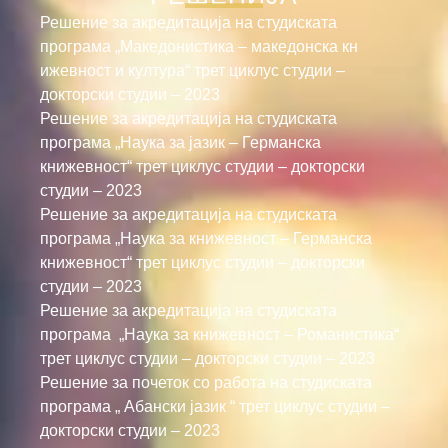
Решение за акредитација на студиската
програма „Македонистика – македонска кн
ижевност и култура“ трет циклус студии –
докторски студии – 2023
Решение за акредитација на студиската
програма „Наука за јазик – Германска
книжевност“ трет циклус студии – докторски
студии – 2023
Решение за акредитација на студиската
програма „Наука за книжевност – Германска
книжевност“ трет циклус студии – докторски
студии – 2023
Решение за акредитација на студиската
програма „Наука за книжевност – Романистика“
трет циклус студии – докторски студии – 2023
Решение за почеток со работа на студиската
програма „ Абански јазик “ трет циклус студии –
докторски студии – 2023