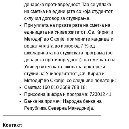
денарска противвредност. Taa се уплаќа
на сметка на единицата со која студентот
склучил договор за студирање.
При уплата на првата рата на сметка на
единицата на Универзитетот „Св. Кирил и
Методиј“ во Скопје, примените кандидати
вршат уплата во износ од 7 % од
школарината на студиската програма (во
денарска противвредност), на сметката на
Универзитетската школа за докторски
студии на Универзитетот „Св. Кирил и
Методиј“ во Скопје, со следниве податоци:
Сметка: 160 010 3689 788 18;
Приходна шифра и програма: 723012 41;
Банка на примач: Народна банка на
Република Северна Македонија.
Контакт: