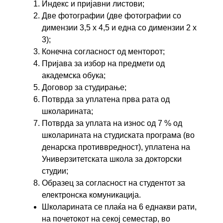
Индекс и пријавни листови;
Две фотографии (две фотографии со
димензии 3,5 х 4,5 и една со димензии 2 х
3);
Конечна согласност од менторот;
Пријава за избор на предмети од
академска обука;
Договор за студирање;
Потврда за уплатена прва рата од
школарината;
Потврда за уплата на износ од 7 % од
школарината на студиската програма (во
денарска противвредност), уплатена на
Универзитетската школа за докторски
студии;
Образец за согласност на студентот за
електронска комуникација.
Школарината се плаќа на 6 еднакви рати,
на почетокот на секој семестар, во