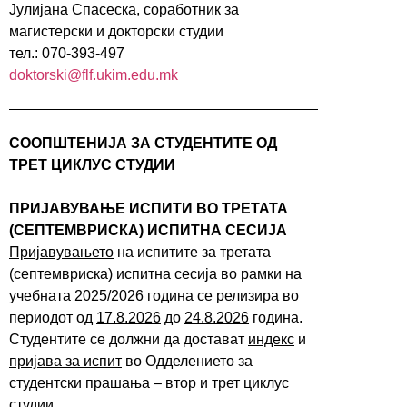
Јулијана Спасеска, соработник за
магистерски и докторски студии
тел.: 070-393-497
doktorski@flf.ukim.edu.mk
СООПШТЕНИЈА ЗА СТУДЕНТИТЕ ОД
ТРЕТ ЦИКЛУС СТУДИИ
ПРИЈАВУВАЊЕ ИСПИТИ ВО ТРЕТАТА
(СЕПТЕМВРИСКА) ИСПИТНА СЕСИЈА
Пријавувањето
на испитите за третата
(септемвриска) испитна сесија во рамки на
учебната 2025/2026 година се релизира во
периодот од
17.8.2026
до
24.8.2026
година.
Студентите се должни да достават
индекс
и
пријава за испит
во Одделението за
студентски прашања – втор и трет циклус
студии.