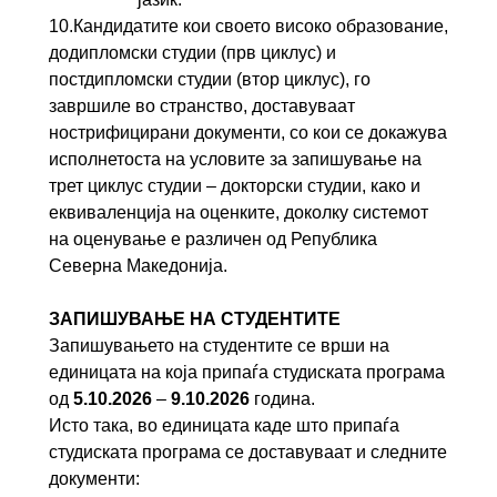
10.Кандидатите кои своето високо образование,
додипломски студии (прв циклус) и
постдипломски студии (втор циклус), го
завршиле во странство, доставуваат
нострифицирани документи, со кои се докажува
исполнетоста на условите за запишување на
трет циклус студии – докторски студии, како и
еквиваленција на оценките, доколку системот
на оценување е различен од Република
Северна Македонија.
З
АПИШУВАЊЕ НА СТУДЕНТИТЕ
Запишувањето на студентите се врши на
единицата на која припаѓа студиската програма
од
5.10.2026
–
9.10.2026
година.
Исто така, во единицата каде што припаѓа
студиската програма се доставуваат и следните
документи: