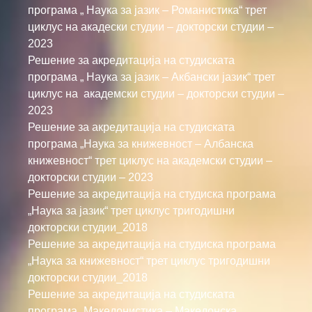
програма „ Наука за јазик – Романистика“ трет
циклус на акадески студии –
докторски
студии –
2023
Решение за акредитација на студиската
програма „ Наука за јазик – Акбански јазик“ трет
циклус на академски студии – докторски студии –
2023
Решение за акредитација на студиската
програма „Наука за книжевност – Албанска
книжевност“ трет циклус на академски студии –
докторски студии – 2023
Решение за акредитација на студиска програма
„Наука за јазик“ трет циклус тригодишни
докторски студии_2018
Решение за акредитација на студиска програма
„Наука за книжевност“ трет циклус тригодишни
докторски студии_2018
Решение за акредитација на студиската
програма „Македонистика – Македонска