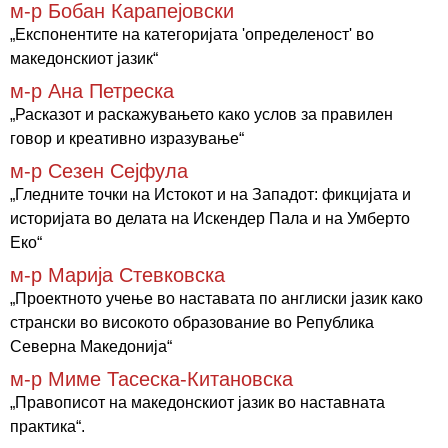
м-р Бобан Карапејовски
„Експонентите на категоријата 'определеност' во
македонскиот јазик“
м-р Ана Петреска
„Расказот и раскажувањето како услов за правилен
говор и креативно изразување“
м-р Сезен Сејфула
„Гледните точки на Истокот и на Западот: фикцијата и
историјата во делата на Искендер Пала и на Умберто
Еко“
м-р Марија Стевковска
„Проектното учење во наставата по англиски јазик како
странски во високото образование во Република
Северна Македонија“
м-р Миме Тасеска-Китановска
„Правописот на македонскиот јазик во наставната
практика“.