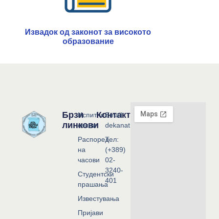
Извадок од законот за високото
образование
Брзи
Контакт
Испитни
Email:
линкови
сесии
dekanat@flf.ukim.edu.mk
Распоред
Тел:
на
(+389)
часови
02-
3240-
Студентски
401
прашања
Известувања
Пријави