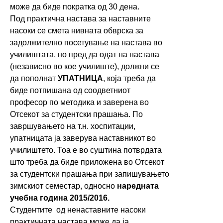
може да биде пократка од 30 дена.
Под практична настава за наставните
насоки се смета нивната обврска за
задолжително посетување на настава во
училиштата, но пред да одат на настава
(независно во кое училиште), должни се
да пополнат
УПАТНИЦА
, која треба да
биде потпишана од соодветниот
професор по методика и заверена во
Отсекот за студентски прашања. По
завршувањето на т.н. хоспитации,
упатницата ја заверува наставникот во
училиштето. Тоа е во суштина потврдата
што треба да биде приложена во Отсекот
за студентски прашања при запишувањето
зимскиот семестар, односно
наредната
учебна година 2015/2016.
Студентите од ненаставните насоки
практичната настава може да ја