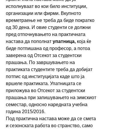
исполнуваат во кои било институции,
организации или фирми. Вкупното
времетраење не треба да биде пократко
од 30 дена. И овие студенти се должни
пред отпочнувањето на практичната
настава да пополнат
упатница,
која ќе
биде потпишана од професор, а потоа
заверена од Отсекот за студентски
прашања. По завршувањето на
практиката студентите треба да добијат
потпис од институцијата каде што ја
вршеле практиката. Упатницата се
приложува во Отсекот за студентски
прашања при запишувањето на зимскиот
семестар, односно наредната учебна
година 2015/2016.
Под практична настава може да се смета
и сезонската работа во странство, само