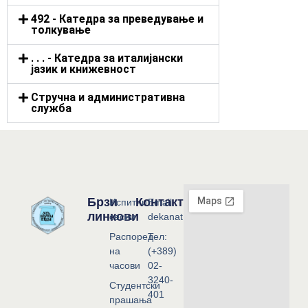
492 - Катедра за преведување и
толкување
. . . - Катедра за италијански
јазик и книжевност
Стручна и административна
служба
Брзи
Контакт
Испитни
Email:
линкови
сесии
dekanat@flf.ukim.edu.mk
Распоред
Тел:
на
(+389)
часови
02-
3240-
Студентски
401
прашања