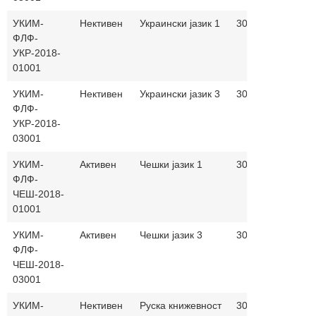
УКИМ-
Нективен
Украински јазик 1
30+30
македо
ФЛФ-
и украи
УКР-2018-
јазик
01001
УКИМ-
Нективен
Украински јазик 3
30+30
македо
ФЛФ-
и украи
УКР-2018-
јазик
03001
УКИМ-
Активен
Чешки јазик 1
30+30
македо
ФЛФ-
и чешк
ЧЕШ-2018-
јазик
01001
УКИМ-
Активен
Чешки јазик 3
30+30
македо
ФЛФ-
и чешк
ЧЕШ-2018-
јазик
03001
УКИМ-
Нективен
Руска книжевност
30+30
македо