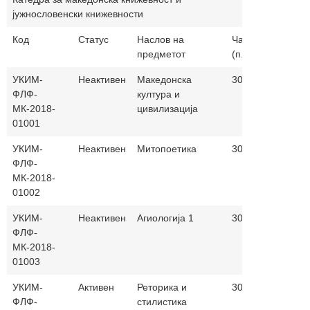
јужнословенски книжевности
Код
Статус
Наслов на
Часови
Настав
предметот
(п.+в.)
јазик
УКИМ-
Неактивен
Македонска
30+30
ФЛФ-
култура и
МК-2018-
цивилизација
01001
УКИМ-
Неактивен
Митопоетика
30+30
ФЛФ-
МК-2018-
01002
УКИМ-
Неактивен
Агиологија 1
30+30
ФЛФ-
МК-2018-
01003
УКИМ-
Активен
Реторика и
30+30
ФЛФ-
стилистика