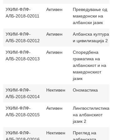
УКИМ-ФЛФ-
Активен
Преведување од
30+30
ал
АЛБ-2018-02011
македонски на
албански јазик
УКИМ-ФЛФ-
Активен
Албанска култура
30+30
ал
АЛБ-2018-02012
и цивилизација 2
УКИМ-ФЛФ-
Активен
Споредбена
30+30
ал
АЛБ-2018-02013
граматика на
албанскиот и на
македонскиот
јазик
УКИМ-ФЛФ-
Нективен
Ономастика
30+30
ал
АЛБ-2018-02014
УКИМ-ФЛФ-
Активен
Лингвостилистика
30+30
ал
АЛБ-2018-02015
на албанскиот
јазик 2
УКИМ-ФЛФ-
Нективен
Преглед на
30+30
ал
АЛБ-2018-02016
албанската