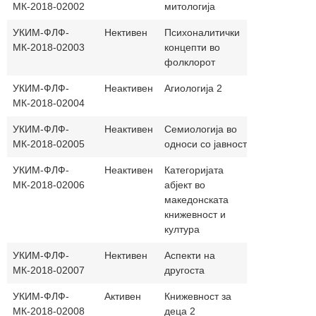
МК-2018-02002
митологија
УКИМ-ФЛФ-
Нективен
Психоналитички
30+30
МК-2018-02003
концепти во
фолклорот
УКИМ-ФЛФ-
Неактивен
Агиологија 2
30+30
МК-2018-02004
УКИМ-ФЛФ-
Неактивен
Семиологија во
30+30
МК-2018-02005
односи со јавност
УКИМ-ФЛФ-
Неактивен
Категоријата
30+30
МК-2018-02006
абјект во
македонската
книжевност и
култура
УКИМ-ФЛФ-
Нективен
Аспекти на
30+30
МК-2018-02007
другоста
УКИМ-ФЛФ-
Активен
Книжевност за
30+30
МК-2018-02008
деца 2