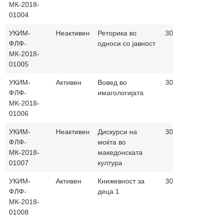
МК-2018-
01004
УКИМ-
Неактивен
Реторика во
30+30
ФЛФ-
односи со јавност
МК-2018-
01005
УКИМ-
Активен
Вовед во
30+30
ФЛФ-
имагологијата
МК-2018-
01006
УКИМ-
Неактивен
Дискурси на
30+30
ФЛФ-
моќта во
МК-2018-
македонската
01007
култура
УКИМ-
Активен
Книжевност за
30+30
ФЛФ-
деца 1
МК-2018-
01008