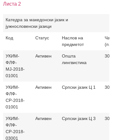
Листа 2
Катедра за македонски јазик и
јужнословенски јазици
Код
Статус
Наслов на
Часови
Настав
предметот
(п.+в.)
јазик
УКИМ-
Активен
Општа
30+30
ФЛФ-
лингвистика
МЈ-2018-
01001
УКИМ-
Активен
Српски јазик Ц 1
30+30
ФЛФ-
СР-2018-
01001
УКИМ-
Активен
Српски јазик Ц 3
30+30
ФЛФ-
СР-2018-
03001