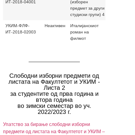
ИТ-2018-04001
(изборен
предмет за други
студиски групи) 4
УКИМ-ФЛФ-
Неактивен
Италијанскиот
30+0
ма
ИТ-2018-02003
роман на
филмот
Слободни изборни предмети од
листата на Факултетот и УКИМ -
Листа 2
за студентите од прва година и
втора година
во зимски семестар во уч.
2022/2023 г.
Упатство за бирање слободни изборни
предмети од листата на Факултетот и УКИМ –