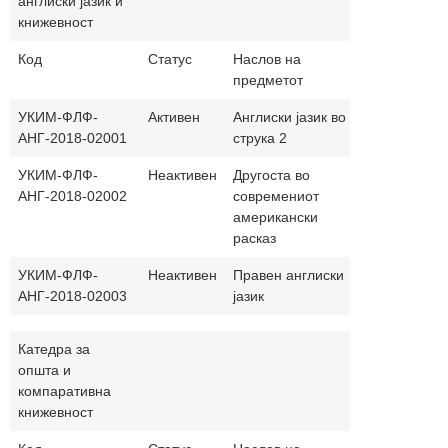
англиски јазик и
книжевност
Код
Статус
Наслов на
Часови
На
предметот
(п.+в.)
јаз
УКИМ-ФЛФ-
Активен
Англиски јазик во
30+30
АНГ-2018-02001
струка 2
УКИМ-ФЛФ-
Неактивен
Другоста во
30+30
АНГ-2018-02002
современиот
американски
расказ
УКИМ-ФЛФ-
Неактивен
Правен англиски
30+30
АНГ-2018-02003
јазик
Катедра за
општа и
компаративна
книжевност