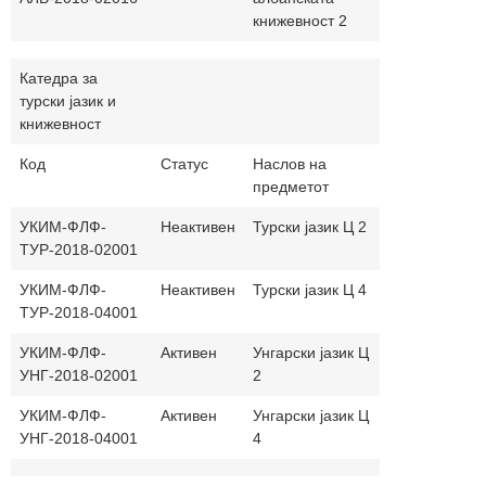
книжевност 2
Катедра за
турски јазик и
книжевност
Код
Статус
Наслов на
Часови
На
предметот
(п.+в.)
јаз
УКИМ-ФЛФ-
Неактивен
Турски јазик Ц 2
30+30
ту
ТУР-2018-02001
ма
УКИМ-ФЛФ-
Неактивен
Турски јазик Ц 4
30+30
ту
ТУР-2018-04001
ма
УКИМ-ФЛФ-
Активен
Унгарски јазик Ц
30+30
ун
УНГ-2018-02001
2
ма
УКИМ-ФЛФ-
Активен
Унгарски јазик Ц
30+30
ун
УНГ-2018-04001
4
ма