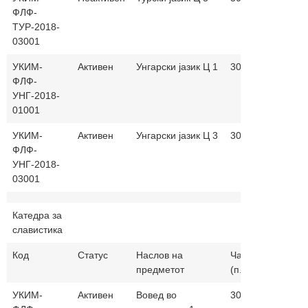
ФЛФ-
македо
ТУР-2018-
03001
УКИМ-
Активен
Унгарски јазик Ц 1
30+30
унгарск
ФЛФ-
македо
УНГ-2018-
01001
УКИМ-
Активен
Унгарски јазик Ц 3
30+30
унгарск
ФЛФ-
македо
УНГ-2018-
03001
Катедра за
славистика
Код
Статус
Наслов на
Часови
Настав
предметот
(п.+в.)
јазик
УКИМ-
Активен
Вовед во
30+0
македо