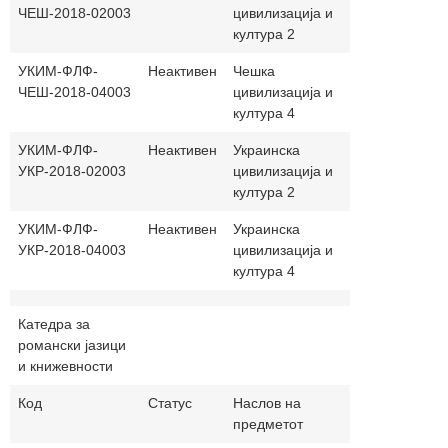
ЧЕШ-2018-02003
цивилизација и
култура 2
УКИМ-ФЛФ-
Неактивен
Чешка
30+0
ма
ЧЕШ-2018-04003
цивилизација и
култура 4
УКИМ-ФЛФ-
Неактивен
Украинска
30+0
ма
УКР-2018-02003
цивилизација и
култура 2
УКИМ-ФЛФ-
Неактивен
Украинска
30+0
ма
УКР-2018-04003
цивилизација и
култура 4
Катедра за
романски јазици
и книжевности
Код
Статус
Наслов на
Часови
На
предметот
(п.+в.)
јаз