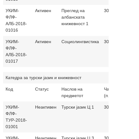
УКИМ-
Активен
Преглед на
30+30
албанс
ФЛФ-
албанската
АЛБ-2018-
книжевност 1
01016
УКИМ-
Активен
Социолингвистика
30+30
албанс
ФЛФ-
АЛБ-2018-
01017
Катедра за турски јазик и книжевност
Код
Статус
Наслов на
Часови
Настав
предметот
(п.+в.)
јазик
УКИМ-
Неактивен
Турски јазик Ц 1
30+30
турски 
ФЛФ-
македо
ТУР-2018-
01001
УКИМ-
Неактивен
Турски јазик Ц 3
30+30
турски 