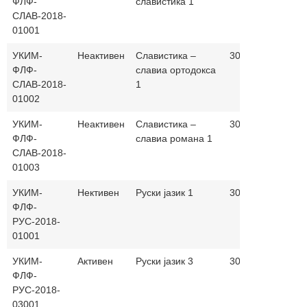
ФЛФ-
славистика 1
СЛАВ-2018-
01001
УКИМ-
Неактивен
Славистика –
30+0
македо
ФЛФ-
славиа ортодокса
СЛАВ-2018-
1
01002
УКИМ-
Неактивен
Славистика –
30+0
македо
ФЛФ-
славиа романа 1
СЛАВ-2018-
01003
УКИМ-
Нективен
Руски јазик 1
30+30
македо
ФЛФ-
и руски
РУС-2018-
јазик
01001
УКИМ-
Активен
Руски јазик 3
30+30
македо
ФЛФ-
и руски
РУС-2018-
јазик
03001