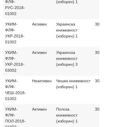
ФЛФ-
(изборен) 1
и руски
РУС-2018-
јазик
01002
УКИМ-
Активен
Украинска
30+30
македо
ФЛФ-
книжевност
и украи
УКР-2018-
(изборен) 1
јазик
01002
УКИМ-
Активен
Украинска
30+30
македо
ФЛФ-
книжевност
и украи
УКР-2018-
(изборен) 3
јазик
03002
УКИМ-
Неактивен
Чешка книжевност
30+30
македо
ФЛФ-
(изборен) 1
и чешк
ЧЕШ-2018-
јазик
01002
УКИМ-
Активен
Полска
30+30
македо
ФЛФ-
книжевност
и полск
ПОЛ-2018-
(изборен) 1
јазик