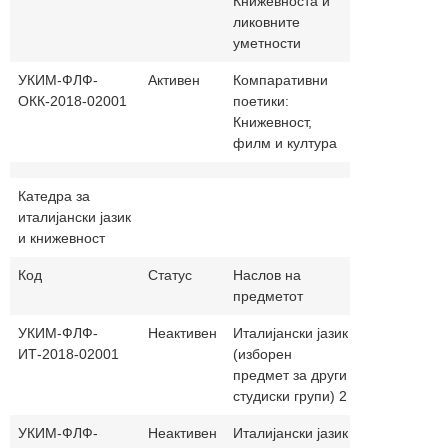
Книжевноста и
ликовните
уметности
УКИМ-ФЛФ-
Активен
Компаративни
30+0
ОКК-2018-02001
поетики:
Книжевност,
филм и култура
Катедра за
италијански јазик
и книжевност
Код
Статус
Наслов на
Часови
На
предметот
(п.+в.)
јаз
УКИМ-ФЛФ-
Неактивен
Италијански јазик
0+60
ма
ИТ-2018-02001
(изборен
и
предмет за други
ит
студиски групи) 2
УКИМ-ФЛФ-
Неактивен
Италијански јазик
0+60
ит