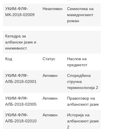
УКИМ-ФЛФ-
Неактивен
Семиотика на
30+30
МК-2018-02009
македонскиот
роман
Катедра за
албански јазик и
книжевност
Код
Статус
Наслов на
Часови
На
предметот
(п.+в.)
јаз
УКИМ-ФЛФ-
Активен
Споредбена
30+30
ал
АЛБ-2018-02001
стручна
терминологија 2
УКИМ-ФЛФ-
Активен
Правоговор на
30+30
ал
АЛБ-2018-02005
албанскиот јазик
УКИМ-ФЛФ-
Активен
Историја на
30+30
ал
АЛБ-2018-02010
албанскиот јазик
2