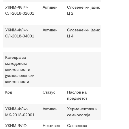
УКИМ-ФЛФ-
Активен
Словенечки јазик
30+30
СЛ-2018-02001
Ц 2
УКИМ-ФЛФ-
Активен
Словенечки јазик
30+30
СЛ-2018-04001
Ц 4
Катедра за
македонска
книжевност и
јужнословенски
книжевности
Код
Статус
Наслов на
Часови
На
предметот
(п.+в.)
јаз
УКИМ-ФЛФ-
Активен
Херменевтика и
30+30
МК-2018-02001
семиологија
УКИМ-ФЛФ-
Нективен
Словенска
30+30