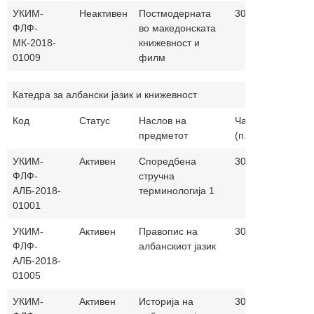
УКИМ-
Неактивен
Постмодерната
30+30
ФЛФ-
во македонската
МК-2018-
книжевност и
01009
филм
Катедра за албански јазик и книжевност
Код
Статус
Наслов на
Часови
Настав
предметот
(п.+в.)
јазик
УКИМ-
Активен
Споредбена
30+30
албанс
ФЛФ-
стручна
АЛБ-2018-
терминологија 1
01001
УКИМ-
Активен
Правопис на
30+30
албанс
ФЛФ-
албанскиот јазик
АЛБ-2018-
01005
УКИМ-
Активен
Историја на
30+30
албанс