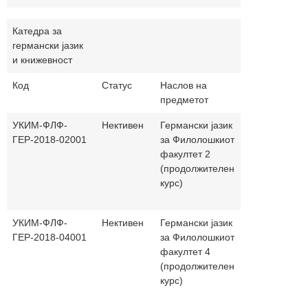
Катедра за
германски јазик
и книжевност
Код
Статус
Наслов на
Часови
На
предметот
(п.+в.)
јаз
УКИМ-ФЛФ-
Нективен
Германски јазик
30+30
ГЕР-2018-02001
за Филолошкиот
факултет 2
(продолжителен
курс)
УКИМ-ФЛФ-
Нективен
Германски јазик
30+30
ГЕР-2018-04001
за Филолошкиот
факултет 4
(продолжителен
курс)