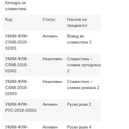
Катедра за
славистика
Код
Статус
Наслов на
Часови
На
предметот
(п.+в.)
јаз
УКИМ-ФЛФ-
Активен
Вовед во
30+0
ма
СЛАВ-2018-
славистика 2
02001
УКИМ-ФЛФ-
Неактивен
Славистика –
30+0
ма
СЛАВ-2018-
славиа ортодокса
02002
2
УКИМ-ФЛФ-
Неактивен
Славистика –
30+0
ма
СЛАВ-2018-
славиа романа 2
02003
УКИМ-ФЛФ-
Активен
Руски јазик 2
30+30
ма
РУС-2018-02001
и 
јаз
УКИМ-ФЛФ-
Активен
Руски јазик 4
30+30
ма