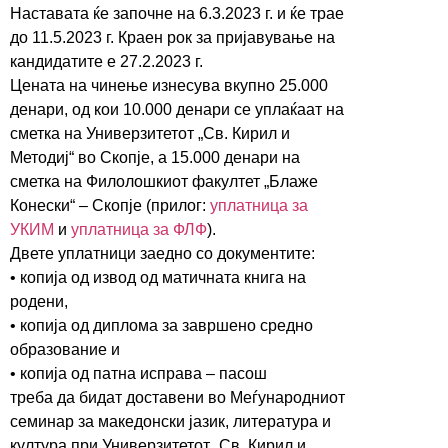
Наставата ќе започне на 6.3.2023 г. и ќе трае
до 11.5.2023 г. Краен рок за пријавување на
кандидатите е 27.2.2023 г.
Цената на чинење изнесува вкупно 25.000
денари, од кои 10.000 денари се уплаќаат на
сметка на Универзитетот „Св. Кирил и
Методиј“ во Скопје, а 15.000 денари на
сметка на Филолошкиот факултет „Блаже
Конески“ – Скопје (прилог:
уплатница за
УКИМ
и
уплатница за ФЛФ
).
Двете уплатници заедно со документите:
• копија од извод од матичната книга на
родени,
• копија од диплома за завршено средно
образование и
• копија од патна исправа – пасош
треба да бидат доставени во Meѓународниот
семинар за македонски јазик, литература и
култура при Универзитетот „Св. Кирил и