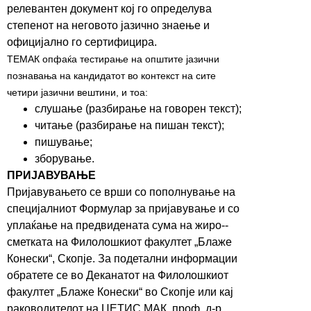
релевантен документ кој го определува
степенот на неговото јазично знаење и
официјално го сертифицира.
ТЕМАК опфаќа тестирање на општите јазични
познавања на кандидатот во контекст на сите
четири јазични вештини, и тоа:
слушање (разбирање на говорен текст);
читање (разбирање на пишан текст);
пишување;
зборување.
ПРИЈАВУВАЊЕ
Пријавувањето се врши со пополнување на
специјалниот Формулар за пријавување и со
уплаќање на предвидената сума на жиро-­
сметката на Филолошкиот факултет „Блаже
Конески“, Скопје. За подетални информации
обратете се во Деканатот на Филолошкиот
факултет „Блаже Конески“ во Скопје или кај
раководителот на ЦЕТИС МАК, проф. д-­р