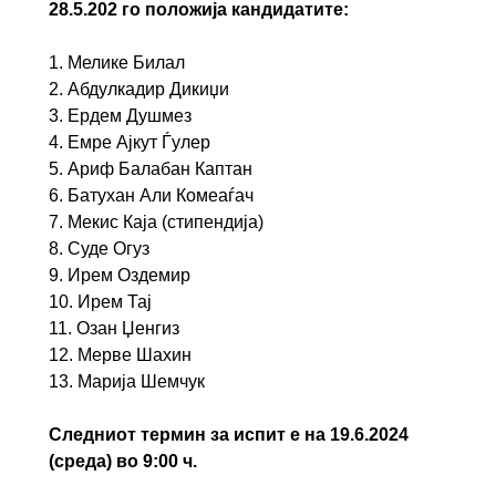
28.5.202 го положија кандидатите:
1. Мелике Билал
2. Абдулкадир Дикиџи
3. Ердем Душмез
4. Емре Ајкут Ѓулер
5. Ариф Балабан Каптан
6. Батухан Али Комеаѓач
7. Мекис Каја (стипендија)
8. Суде Огуз
9. Ирем Оздемир
10. Ирем Тај
11. Озан Џенгиз
12. Мерве Шахин
13. Марија Шемчук
Следниот термин за испит е на 19.6.2024
(среда) во 9:00 ч.