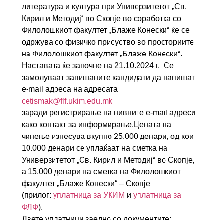
литература и култура при Универзитетот „Св.
Кирил и Методиј“ во Скопје во соработка со
Филолошкиот факултет „Блаже Конески“ ќе се
одржува со физичко присуство во просториите
на Филолошкиот факултет „Блаже Конески“.
Наставата ќе започне на 21.10.2024 г. Се
замолуваат запишаните кандидати да напишат
e-mail адреса на адресата
cetismak@flf.ukim.edu.mk
заради
регистрирање на нивните e-mail адреси
како контакт за информирање.
Цената на
чинење изнесува вкупно 25.000 денари, од кои
10.000 денари се уплаќаат на сметка на
Универзитетот „Св. Кирил и Методиј“ во Скопје,
а 15.000 денари на сметка на Филолошкиот
факултет „Блаже Конески“ – Скопје
(прилог:
уплатница за УКИМ
и
уплатница за
ФЛФ
).
Двете уплатници заедно со документите: