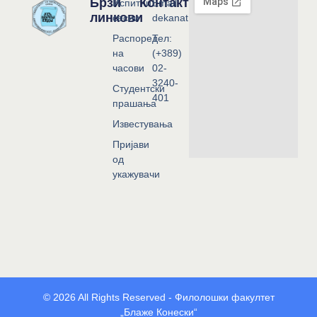
Брзи
Контакт
Испитни
Email:
линкови
сесии
dekanat@flf.ukim.edu.mk
Распоред
Тел:
на
(+389)
часови
02-
3240-
Студентски
401
прашања
Известувања
Пријави
од
укажувачи
© 2026 All Rights Reserved - Филолошки факултет
„Блаже Конески“