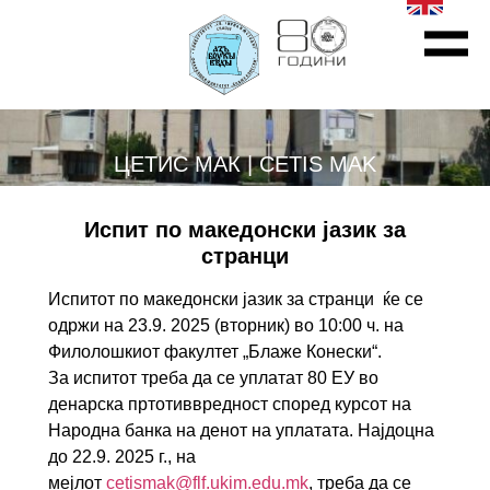
ЦЕТИС МАК | CETIS MAK
Испит по македонски јазик за
странци
Испитот по македонски јазик за странци ќе се
одржи на 23.9. 2025 (вторник) во 10:00 ч. на
Филолошкиот факултет „Блаже Конески“.
За испитот треба да се уплатат 80 ЕУ во
денарска пртотиввредност според курсот на
Народна банка на денот на уплатата. Најдоцна
до 22.9. 2025 г., на
мејлот
cetismak@flf.ukim.edu.mk
, треба да сe