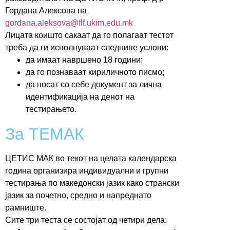
Гордана Алексова на
gordana.aleksova@flf.ukim.edu.mk
Лицата коишто сакаат да го полагаат тестот
треба да ги исполнуваат следниве услови:
да имаат навршено 18 години;
да го познаваат кириличното писмо;
да носат со себе документ за лична
идентификација на денот на
тестирањето.
За ТЕМАК
ЦЕТИС МАК во текот на целата календарска
година организира индивидуални и групни
тестирања по македонски јазик како странски
јазик за почетно, средно и напреднато
рамниште.
Сите три теста се состојат од четири дела: