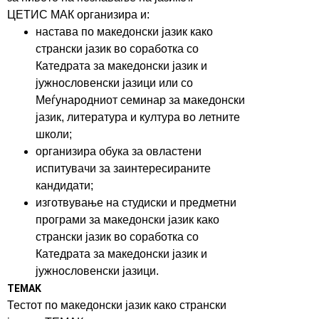
ЦЕТИС МАК организира и:
настава по македонски јазик како
странски јазик во соработка со
Катедрата за македонски јазик и
јужнословенски јазици или со
Меѓународниот семинар за македонски
јазик, литература и култура во летните
школи;
организира обука за овластени
испитувачи за заинтересираните
кандидати;
изготвување на студиски и предметни
програми за македонски јазик како
странски јазик во соработка со
Катедрата за македонски јазик и
јужнословенски јазици.
TEMAK
Тестот по македонски јазик како странски