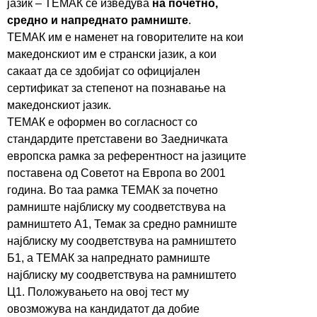
јазик – ТЕМАК се изведува
на почетно,
средно и напреднато рамниште
.
ТЕМАК им е наменет на говорителите на кои
македонскиот им е странски јазик, а кои
сакаат да се здобијат со официјален
сертификат за степенот на познавање на
македонскиот јазик.
ТЕМАК е оформен во согласност со
стандардите претставени во Заедничката
европска рамка за референтност на јазиците
поставена од Советот на Европа во 2001
година. Во таа рамка ТЕМАК за почетно
рамниште најблиску му соодветствува на
рамништето А1, Темак за средно рамниште
најблиску му соодветствува на рамништето
Б1, а ТЕМАК за напреднато рамниште
најблиску му соодветствува на рамништето
Ц1. Положувањето на овој тест му
овозможува на кандидатот да добие