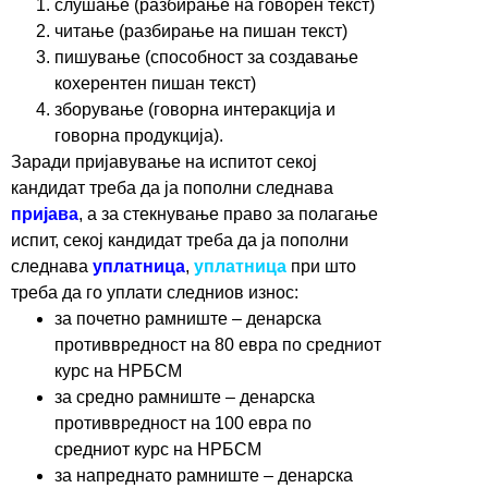
слушање (разбирање на говорен текст)
читање (разбирање на пишан текст)
пишување (способност за создавање
кохерентен пишан текст)
зборување (говорна интеракција и
говорна продукција).
Заради пријавување на испитот секој
кандидат треба да ја пополни следнава
пријава
, а за стекнување право за полагање
испит, секој кандидат треба да ја пополни
следнава
уплатница
,
уплатница
при што
треба да го уплати следниов износ:
за почетно рамниште – денарска
противвредност на 80 евра по средниот
курс на НРБСМ
за средно рамниште – денарска
противвредност на 100 евра по
средниот курс на НРБСМ
за напреднато рамниште – денарска