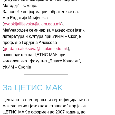
Методиј“ – Скопје.
За повеќе информации, обратете се на:
м-р Евдокија Илијевска
(
evdokijailijevska@ukim.edu.mk
),
Меѓународен семинар за македонски јазик,
литература и култура при УКИМ – Скопје
проф. д-р Гордана Алексова
(
gordana.aleksova@flf.ukim.edu.mk
),
раководител на ЦЕТИС МАК при
Филолошкиот факултет „Блаже Конески“,
УКИМ – Скопје
За ЦЕТИС МАК
Центарот за тестирање и сертифицирање на
македонскиот јазик како странски/втор јазик –
ЦЕТИС МАК е оформен во 2007 година, во