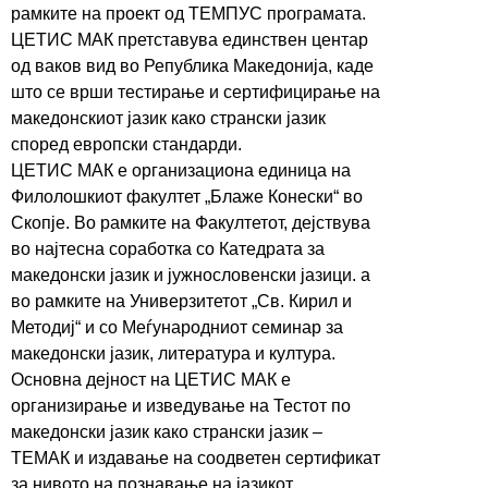
рамките на проект од ТЕМПУС­ програмата.
ЦЕТИС МАК претставува единствен центар
од ваков вид во Република Македонија, каде
што се врши тестирање и сертифицирање на
македонскиот јазик како странски јазик
според европски стандарди.
ЦЕТИС МАК е организациона единица на
Филолошкиот факултет „Блаже Конески“ во
Скопје. Во рамките на Факултетот, дејствува
во најтесна соработка со Катедрата за
македонски јазик и јужнословенски јазици. а
во рамките на Универзитетот „Св. Кирил и
Методиј“ и со Меѓународниот семинар за
македонски јазик, литература и култура.
Основна дејност на ЦЕТИС МАК е
организирање и изведување на Тестот по
македонски јазик како странски јазик –
ТЕМАК и издавање на соодветен сертификат
за нивото на познавање на јазикот.