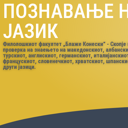
ПОЗНАВАЊЕ 
ЈАЗИК
Филолошкиот факултет „Блаже Конески“ - Скопје
проверка на знаењето на македонскиот, албански
турскиот, англискиот, германскиот, италијанскио
францускиот, словенечкиот, хрватскиот, шпански
други јазици.