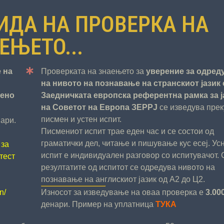
ИДА НА ПРОВЕРКА НА
ЕЊЕТО...
 на
Проверката на знаењето за
уверение за одре
на нивото на познавање на странскиот јазик
дено
Заедничката европска референтна рамка за ј
на Советот на Европа ЗЕРРЈ
се изведува прек
писмен и устен испит.
ари.
Писмениот испит трае еден час и се состои од
граматички дел, читање и пишување кус есеј. Ус
 за
испит е индивидуален разговор со испитувачот.
тест
резултатите од испитот се одредува нивото на
познавање на англискиот јазик од А2 до Ц2.
n/
Износот за изведување на оваа проверка е
3.00
денари. Пример на уплатница
ТУКА