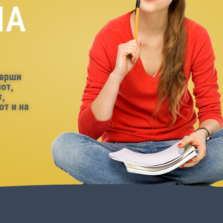
НА
 врши
от,
т,
от и на