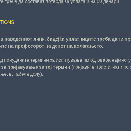
е треба да достават потврда за уплата и на 50 денари
TIONS
на наведениот линк, бидејќи уплатниците треба да ги п
вите на професорот на денот на полагањето.
од понудените термини за испитување им одговара најмногу
 за пријавување за тој термин
(пријавите пристигнати по 
е, в. табела долу).