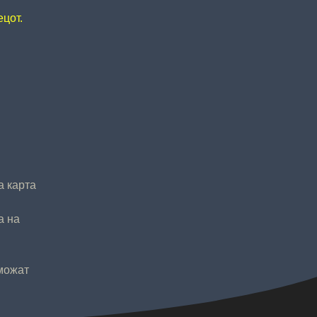
ецот.
а карта
а на
 можат