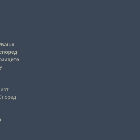
дување
 според
азиците
у
ниот
 Според
0