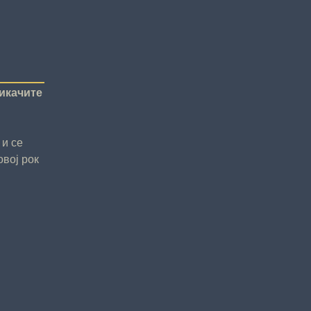
рикачите
 и се
овој рок