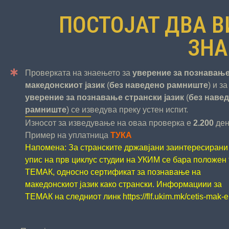
ПОСТОЈАТ ДВА В
ЗНА
Проверката на знаењето за
уверение за познавање
македонскиот јазик
(
без наведено рамниште
) и за
уверение за познавање странски јазик
(
без наве
рамниште
) се изведува преку устен испит.
Износот за изведување на оваа проверка е
2.200
ден
Пример на уплатница
ТУКА
Напомена: За странските државјани заинтересирани
упис на прв циклус студии на УКИМ се бара положен 
ТЕМАК, односно сертификат за познавање на
македонскиот јазик како странски. Информациии за
ТЕМАК на следниот линк
https://flf.ukim.mk/cetis-mak-e