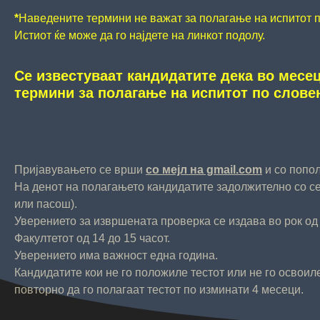
*
Наведените термини не важат за полагање на испитот 
Истиот ќе може да го најдете на линкот подолу.
Се известуваат кандидатите дека
во месец
термини за полагање на испитот по словен
Пријавувањето се врши
со мејл на gmail.com
и со попо
На денот на полагањето кандидатите задолжително со се
или пасош).
Уверението за извршената проверка се издава во рок од
Факултетот од 14 до 15 часот.
Уверението има важност една година.
Кандидатите кои не го положиле тестот или не го освоиле
повторно да го полагаат тестот по изминати 4 месеци.