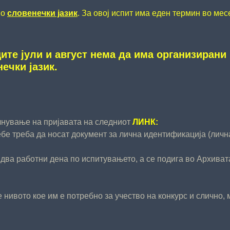
по
словенечки јазик
. За овој испит има еден термин во мес
ите јули и август нема да има организирани
ечки јазик.
лнување на пријавата на следниот
ЛИНК:
бе треба да носат документ за лична идентификација (личн
 два работни дена по испитувањето, а се подига во Архиват
 нивото кое им е потребно за учество на конкурс и слично,