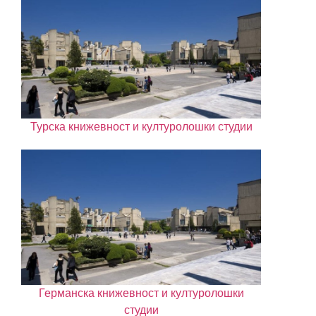
Турска книжевност и културолошки студии
Германска книжевност и културолошки
студии