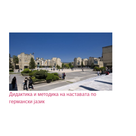
Дидактика и методика на наставата по
германски јазик