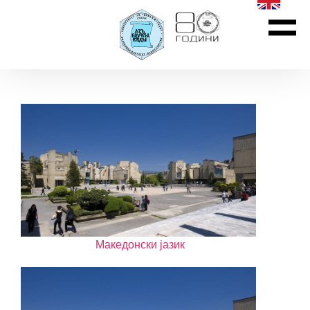
Mакедонски јазик