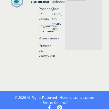
линкови
сесии
dekanat@flf.ukim.edu.mk
Распоред
Тел:
на
(+389)
часови
02-
3240-
Студентски
401
прашања
Известувања
Пријави
од
укажувачи
© 2026 All Rights Reserved - Филолошки факултет
„Блаже Конески“