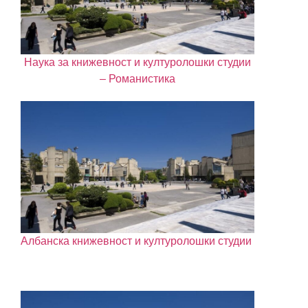
Наука за книжевност и културолошки студии
– Романистика
Албанска книжевност и културолошки студии