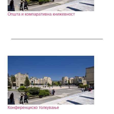
Општа и компаративна книжевност
Конференциско толкување