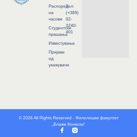
Распоред
Тел:
на
(+389)
часови
02-
3240-
Студентски
401
прашања
Известувања
Пријави
од
укажувачи
© 2026 All Rights Reserved - Филолошки факултет
„Блаже Конески“