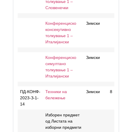
толкување 1 –
Словенечки
Конференциско
Зимски
консекутивно
толкување 1 –
Италијански
Конференциско
Зимски
симултано
толкување 1 –
Италијански
ПД-КОНФ-
Техники на
Зимски
8
2023-З-1-
бележење
14
Изборен предмет
од Листата на
изборни предмети