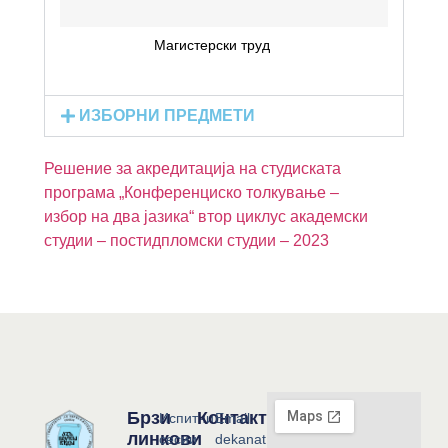
Магистерски труд
ИЗБОРНИ ПРЕДМЕТИ
Решение за акредитација на студиската
програма „Конференциско толкување –
избор на два јазика“ втор циклус академски
студии – постидпломски студии – 2023
Брзи
Контакт
Испитни
Email:
линкови
сесии
dekanat@flf.ukim.edu.mk