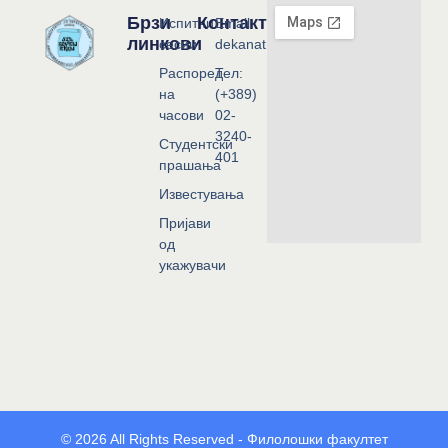
Брзи
Контакт
Испитни
Email:
линкови
сесии
dekanat@flf.ukim.edu.mk
Распоред
Тел:
на
(+389)
часови
02-
3240-
Студентски
401
прашања
Известувања
Пријави
од
укажувачи
© 2026 All Rights Reserved - Филолошки факултет