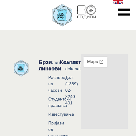
Брзи
Контакт
Испитни
Email:
линкови
сесии
dekanat@flf.ukim.edu.mk
Распоред
Тел:
на
(+389)
часови
02-
3240-
Студентски
401
прашања
Известувања
Пријави
од
укажувачи