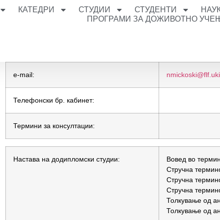
КАТЕДРИ
СТУДИИ
СТУДЕНТИ
НАУ
ПРОГРАМИ ЗА ДОЖИВОТНО УЧЕ
e-mail:
nmickoski@flf.u
Телефонски бр. кабинет:
Термини за консултации:
Настава на додипломски студии:
Вовед во терми
Стручна термино
Стручна термино
Стручна термино
Толкување од анг
Толкување од анг