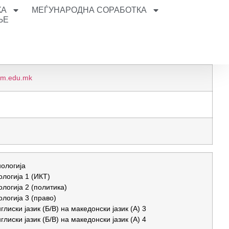
КА
МЕЃУНАРОДНА СОРАБОТКА
ЊЕ
kim.edu.mk
нологија
логија 1 (ИКТ)
логија 2 (политика)
логија 3 (право)
лиски јазик (Б/В) на македонски јазик (А) 3
лиски јазик (Б/В) на македонски јазик (А) 4