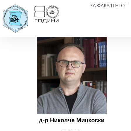
ЗА ФАКУЛТЕТОТ
д-р Николче Мицкоски