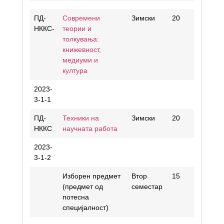
ПД-
Современи
Зимски
20
1
НККС-
теории и
толкувања:
книжевност,
медиуми и
култура
2023-
3-1-1
ПД-
Техники на
Зимски
20
1
НККС
научната работа
2023-
3-1-2
Изборен предмет
Втор
15
6
(предмет од
семестар
потесна
специјалност)