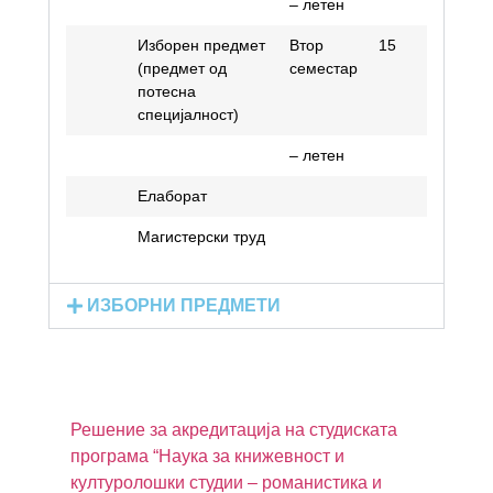
– летен
Изборен предмет
Втор
15
6
(предмет од
семестар
потесна
специјалност)
– летен
Елаборат
3
Магистерски труд
1
ИЗБОРНИ ПРЕДМЕТИ
Решение за акредитација на студиската
програма “Наука за книжевност и
културолошки студии – романистика и