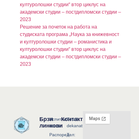
културолошки студии“ втор циклус на
академски студии – постдипломски студии –
2023
Решение за почеток на работа на
студиската програма „Наука за книжевност
и културолошки студии – романистика и
културолошки студии“ втор циклус на
академски студии – постдипломски студии –
2023
Брзи
Контакт
Испитни
Email:
линкови
сесии
dekanat@flf.ukim.edu.mk
Распоред
Тел: