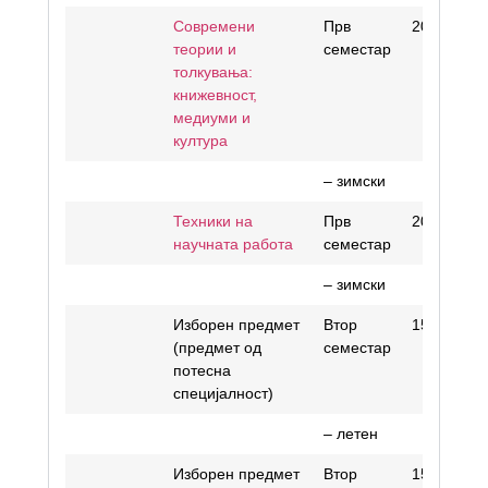
Современи
Прв
20
теории и
семестар
толкувања:
книжевност,
медиуми и
култура
– зимски
Техники на
Прв
20
научната работа
семестар
– зимски
Изборен предмет
Втор
15
(предмет од
семестар
потесна
специјалност)
– летен
Изборен предмет
Втор
15