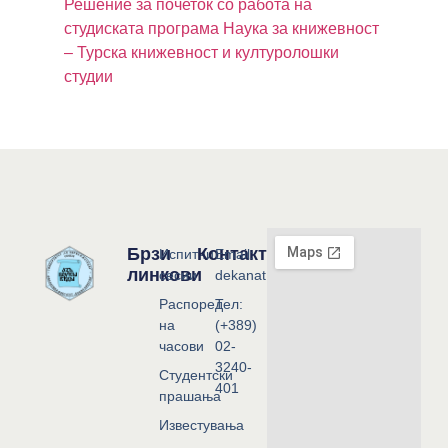
Решение за почеток со работа на
студиската програма Наука за книжевност
– Турска книжевност и културолошки
студии
Брзи
Контакт
Испитни
Email:
линкови
сесии
dekanat@flf.ukim.edu.mk
Распоред
Тел:
на
(+389)
часови
02-
3240-
Студентски
401
прашања
Известувања