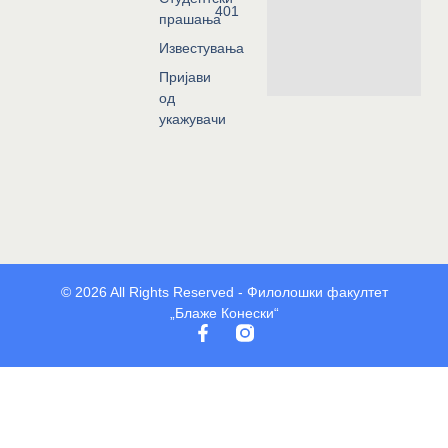
401
прашања
Известувања
Пријави
од
укажувачи
© 2026 All Rights Reserved - Филолошки факултет
„Блаже Конески“