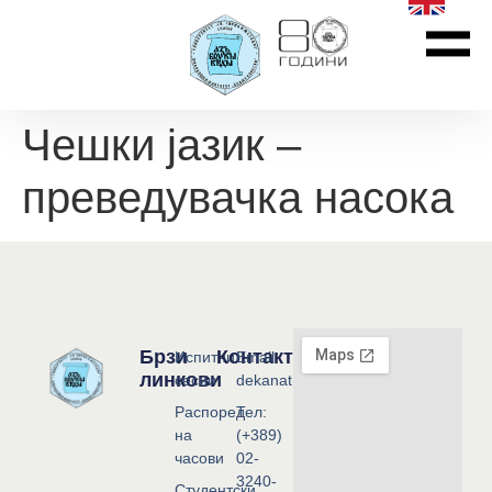
Чешки јазик –
преведувачка насока
Брзи
Контакт
Испитни
Email:
линкови
сесии
dekanat@flf.ukim.edu.mk
Распоред
Тел:
на
(+389)
часови
02-
3240-
Студентски