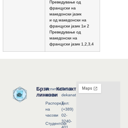
Преведување од
француски на
македонски јазик
и од македонски на
француски јазик 1и 2
Преведување од
македонски на
француски јазик 1,2,3,4
Брзи
Контакт
Испитни
Email:
линкови
сесии
dekanat@flf.ukim.edu.mk
Распоред
Тел:
на
(+389)
часови
02-
3240-
Студентски
401