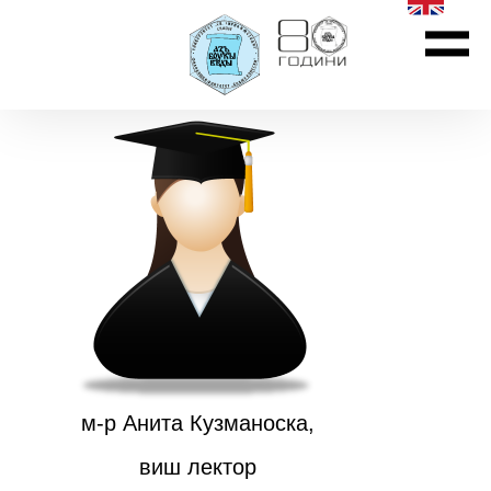
м-р Анита Кузманоска,
виш лектор