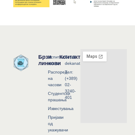
Брзи
Контакт
Испитни
Email:
линкови
сесии
dekanat@flf.ukim.edu.mk
Распоред
Тел:
на
(+389)
часови
02-
3240-
Студентски
401
прашања
Известувања
Пријави
од
укажувачи