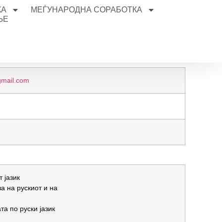
КА
МЕЃУНАРОДНА СОРАБОТКА
ЊЕ
gmail.com
 јазик
а на рускиот и на
а по руски јазик