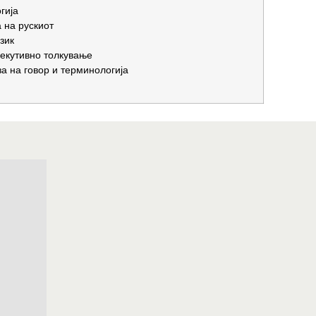
гија
 на рускиот
зик
екутивно толкување
а на говор и терминологија