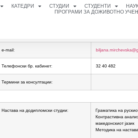
КАТЕДРИ
СТУДИИ
СТУДЕНТИ
НАУ
ПРОГРАМИ ЗА ДОЖИВОТНО УЧЕ
e-mail:
biljana.mirchevska@
Телефонски бр. кабинет:
32 40 482
Термини за консултации:
Настава на додипломски студии:
Граматика на рускиот
Контрастивна анализ
македонскиот јазик
Методика на настават