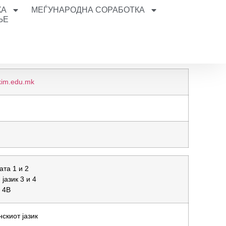
КА
МЕЃУНАРОДНА СОРАБОТКА
ЊЕ
kim.edu.mk
ата 1 и 2
јазик 3 и 4
 4В
скиот јазик