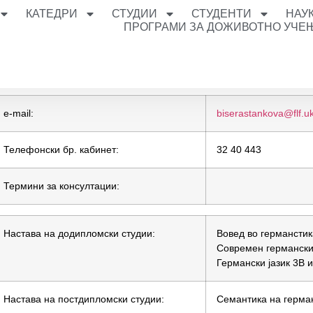
КАТЕДРИ
СТУДИИ
СТУДЕНТИ
НАУ
ПРОГРАМИ ЗА ДОЖИВОТНО УЧЕ
e-mail:
biserastankova@flf.u
Телефонски бр. кабинет:
32 40 443
Термини за консултации:
Настава на додипломски студии:
Вовед во германстик
Современ германски 
Германски јазик 3В и
Настава на постдипломски студии:
Семантика на герман