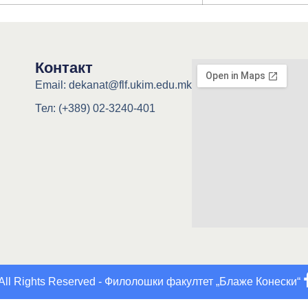
Контакт
Email: dekanat@flf.ukim.edu.mk
Тел: (+389) 02-3240-401
All Rights Reserved - Филолошки факултет „Блаже Конески“