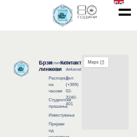
Брзи
Контакт
Испитни
Email:
линкови
сесии
dekanat@flf.ukim.edu.mk
Распоред
Тел:
на
(+389)
часови
02-
3240-
Студентски
401
прашања
Известувања
Пријави
од
укажувачи