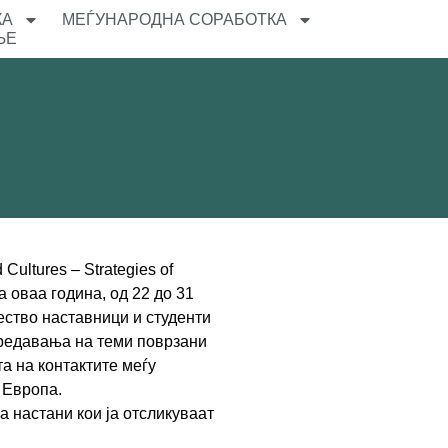
КА
МЕЃУНАРОДНА СОРАБОТКА
ЊЕ
ultures – Strategies of
а оваа година, од 22 до 31
чество наставници и студенти
 предавања на теми поврзани
а на контактите меѓу
а Европа.
а настани кои ја отсликуваат