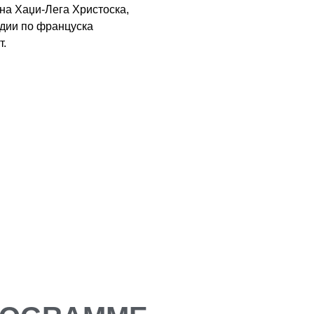
на Хаџи-Лега Христоска,
удии по француска
т.