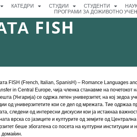
КАТЕДРИ
СТУДИИ
СТУДЕНТИ
НАУ
ПРОГРАМИ ЗА ДОЖИВОТНО УЧЕ
ТА FISH
 FISH (French, Italian, SpanisH) – Romance Languages and C
nsfer in Central Europe, чија членка станавме на почетокот н
ешта (Унгарија) се одржа летен универзитет, на кој зедоа у
тудии од универзитетите кои се дел од мрежата. Тие одржаа
та, следени од интересни дискусии кои ја истакнаа важност
вната врска со јазиците и културите од земјите од Централн
зитет беше збогатена со посета на културни институции и н
а домаќин.