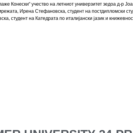
аже Конески“ учество на летниот универзитет зедоа д-р Јоа
мрежата, Ирена Стефановска, студент на постдипломски ст
ска, студент на Катедрата по италијански јазик и книжевнос