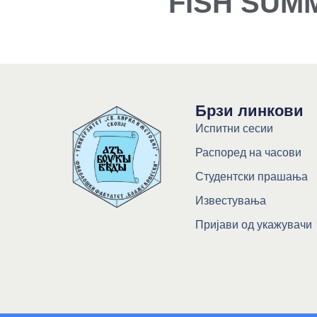
FISH SUM
Брзи линкови
Испитни сесии
Распоред на часови
Студентски прашања
Известувања
Пријави од укажувачи