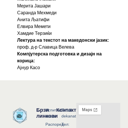
Мерита Јашари
Саранда Мехмеди
Анита Љатифи
Елвира Мемети
Хамдие Терзиќи
Лектура на текстот на македонски јазик:
проф. д-р Славица Велева
Компјутерска подготовка и дизајн на
корица:
Ајнур Касо
Брзи
Контакт
Испитни
Email:
линкови
сесии
dekanat@flf.ukim.edu.mk
Распоред
Тел: