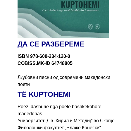
ДА СЕ РАЗБЕРЕМЕ
ISBN 978-608-234-120-0
COBISS.MK-ID 64748805
Љубовни песни од современи македонски
поети
ТË KUPTOHEMI
Poezi dashurie nga poetë bashkëkohorë
maqedonas
Универзитет „Св. Кирил и Методиј“ во Скопје
Филолошки факултет „Блаже Конески“