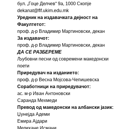
бул. „Гоце Делчев“ 9a, 1000 Скопје
dekanat@flf.ukim.edu.mk
Уредник на издавачката дејност на
Факултетот:
проф. д-р Владимир Мартиновски, декан
За издавачот:
проф. д-р Владимир Мартиновски, декан
ДА СЕ РАЗБЕРЕМЕ
Љубовни песни од современи македонски
поети
Приредувач на изданието:
проф. д-р Весна Мојсова-Чепишевска
Соработници на приредувачот:
ас. м-р Иван Антоновски
Саранда Мехмеди
Превод од македонски на албански јазик:
Џунејда Адеми
Емира Ајдари
Мелихане Исмани