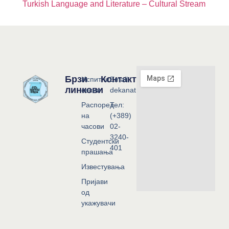
Turkish Language and Literature – Cultural Stream
Брзи
Контакт
Испитни
Email:
линкови
сесии
dekanat@flf.ukim.edu.mk
Распоред
Тел:
на
(+389)
часови
02-
3240-
Студентски
401
прашања
Известувања
Пријави
од
укажувачи