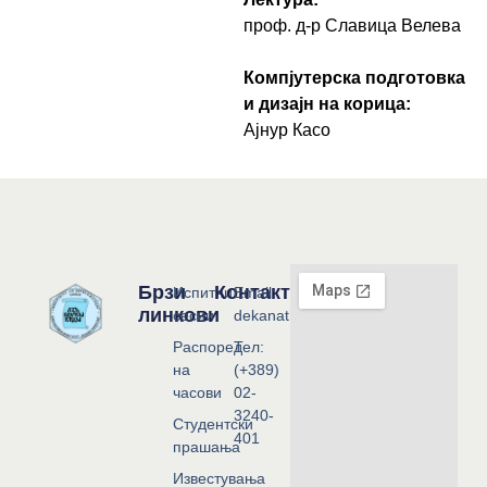
проф. д-р Славица Велева
Компјутерска подготовка
и дизајн на корица:
Ајнур Касо
Брзи
Контакт
Испитни
Email:
линкови
сесии
dekanat@flf.ukim.edu.mk
Распоред
Тел:
на
(+389)
часови
02-
3240-
Студентски
401
прашања
Известувања