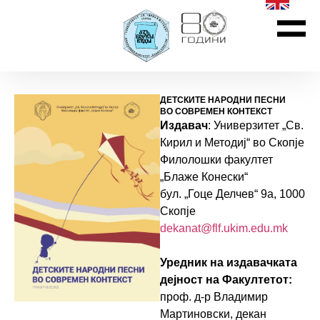
ДЕТСКИТЕ НАРОДНИ ПЕСНИ
ВО СОВРЕМЕН КОНТЕКСТ
Издавач
: Универзитет „Св.
Кирил и Методиј“ во Скопје
Филолошки факултет
„Блаже Конески“
бул. „Гоце Делчев“ 9a, 1000
Скопје
dekanat@flf.ukim.edu.mk
Уредник на издавачката
дејност на Факултетот:
проф. д-р Владимир
Мартиновски, декан