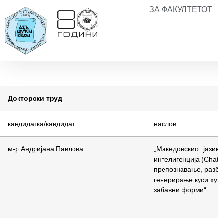
ЗА ФАКУЛТЕТОТ
Докторски труд
кандидатка/кандидат
наслов
м-р Андријана Павлова
„Македонскиот јази
интелигенција (Cha
препознавање, раз
генерирање куси ху
забавни форми“