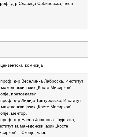
проф. д-р Славица Србиновска, член
цензентска комисија
 проф. д-р Веселинка Лаброска, Институт
 македонски јазик „Крсте Мисирков“ –
опје, претседател,
 проф. д-р Лидија Тантуровска, Институт
 македонски јазик „Крсте Мисирков“ –
опје, ментор,
 проф. д-р Елена Јованова-Грујовска,
ститут за македонски јазик „Крсте
сирков“ – Скопје, член