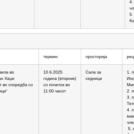
4.
ч
5.
Ко
термин
просторија
рец
вила во
10.6.2025
Сала за
1. 
ан Хаџи
година (вторник)
седници
Инс
т во споредба со
со почеток во
Мис
ици“
11:00 часот
2. 
3. 
Тет
4. 
мак
чле
5. 