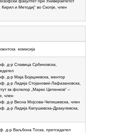
озофски факултет при Универзитетот
. Кирил и Методиј“ во Скопје, член
зентска комисија
оф. д-р Славица Србиновска,
седател
оф. д-р Маја Бојаџиевска, ментор
оф. д-р Лидија Стојановиќ-Лафазановска,
тут за фолклор „Марко Цепенков“ –
е, член
оф. д-р Весна Мојсова-Чепишевска, член
оф. д-р Лидија Капушевска-Дракулевска,
ф. д-р Ваљбона Тоска, претседател