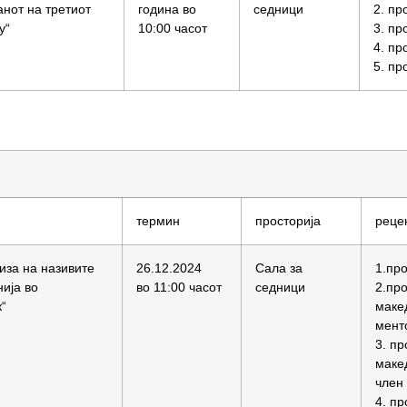
анот на третиот
година во
седници
2. пр
у“
10:00 часот
3. пр
4. пр
5. пр
термин
просторија
реце
иза на називите
26.12.2024
Сала за
1.пр
нија во
во 11:00 часот
седници
2.про
к“
макед
мент
3. пр
макед
член
4. пр