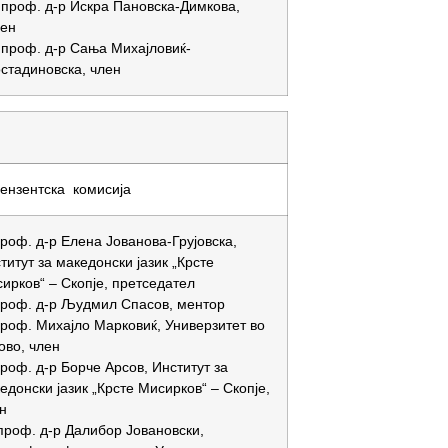
 проф. д-р Искра Пановска-Димкова,
лен
 проф. д-р Сања Михајловиќ-
стадиновска, член
ензентска комисија
проф. д-р Елена Јованова-Грујовска,
титут за македонски јазик „Крсте
ирков“ – Скопје, претседател
проф. д-р Људмил Спасов, ментор
проф. Михајло Марковиќ, Универзитет во
ово, член
проф. д-р Борче Арсов, Институт за
едонски јазик „Крсте Мисирков“ – Скопје,
н
проф. д-р Далибор Јовановски,