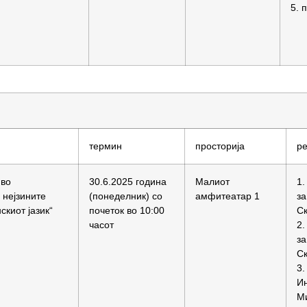
5. 
термин
просторија
ре
 во
30.6.2025 година
Малиот
1.
 нејзините
(понеделник) со
амфитеатар 1
за
скиот јазик“
почеток во 10:00
Ск
часот
2.
за
Ск
3.
Ин
Ми