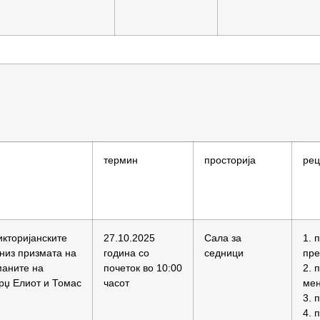
термин
просторија
рец
икторијанските
27.10.2025
Сала за
1. 
низ призмата на
година со
седници
пре
аните на
почеток во 10:00
2. 
рџ Елиот и Томас
часот
мен
3. 
4. 