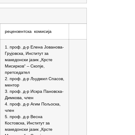
рецензентска комисија
1. проф. д-р Елена Јованова-
Грујовска, Институт за
македонски јазик „Крсте
Мисирков“ – Скопје,
претседател
2. проф. д-р Људмил Спасов,
ментор
3. проф. д-р Искра Пановска-
Димкова, член
4. проф. д-р Агим Пољоска,
член
5. проф. д-р Весна
Костовска, Институт за
македонски јазик „Крсте