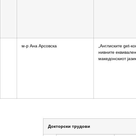
м-р Ана Арсовска
„Англиските get-ко
нивните еквивален
македонскиот јази
Докторски трудови