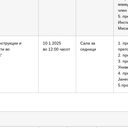
макед
член
5. пр
Инсти
Мисир
нструкции и
10.1.2025
Сала за
1. п
ти во
во 12:00 часот
седници
прет
к“
2. п
3. п
Униве
4. п
Јанес
5.про