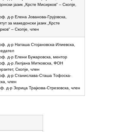
онски јазик „Крсте Мисирков“ – Скопје,
оф. д-р Елена Јованова-Грујовска,
тут за македонски јазик „Крсте
ков“ – Скопје, член
роф. д-р Наташа Стојановска-Илиевска,
седател
роф. д-р Елени Бужаровска, ментор
роф. д-р Лилјана Митковска, ФОН
рзитет, Скопје, член
роф. д-р Станислава-Сташа Тофоска-
ка, член
ф. д-р Зорица Трајкова-Стрезовска, член