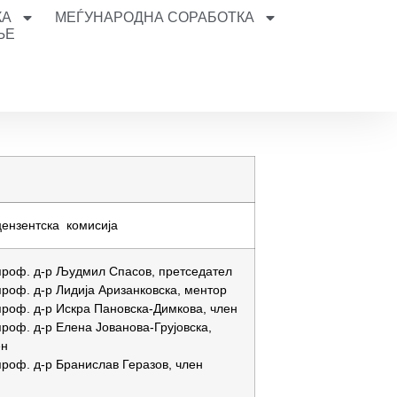
КА
МЕЃУНАРОДНА СОРАБОТКА
ЊЕ
цензентска комисија
проф. д-р Људмил Спасов, претседател
проф. д-р Лидија Аризанковска, ментор
проф. д-р Искра Пановска-Димкова, член
проф. д-р Елена Јованова-Грујовска,
ен
проф. д-р Бранислав Геразов, член