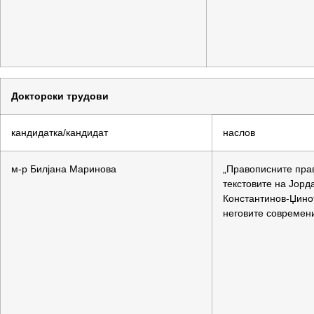
Докторски трудови
кандидатка/кандидат
наслов
м-р Билјана Маринова
„Правописните пра
текстовите на Јорд
Константинов-Џино
неговите современ