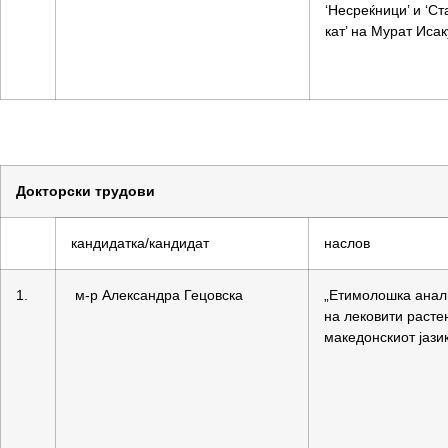
‘Несреќници’ и ‘Ст
кат’ на Мурат Исак
Докторски трудови
кандидатка/кандидат
наслов
1.
м-р Александра Гецовска
„Етимолошка анал
на лековити расте
македонскиот јази