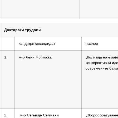
Докторски трудови
кандидатка/кандидат
наслов
1.
м-р Лени Фрчкоска
„Колизија на еман
конзервативни иде
современите бајки
2.
м-р Сељвије Селмани
„Зборообразување