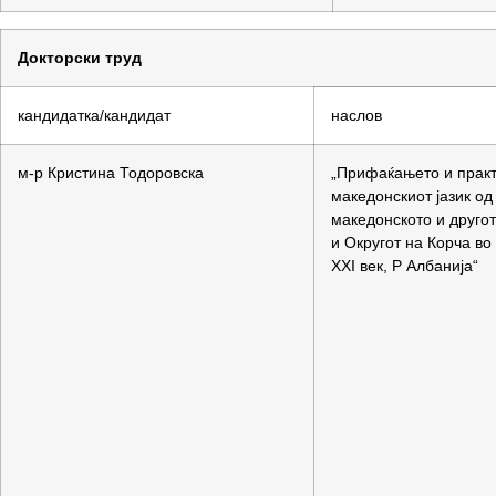
Докторски труд
кандидатка/кандидат
наслов
м-р Кристина Тодоровска
„Прифаќањето и прак
македонскиот јазик од
македонското и друго
и Округот на Корча во
XXI век, Р Албанија“