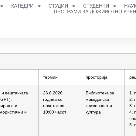
КАТЕДРИ
СТУДИИ
СТУДЕНТИ
НАУ
ПРОГРАМИ ЗА ДОЖИВОТНО УЧЕ
термин
просторија
ре
к и вештачката
26.6.2026
Библиотека за
1. 
tGPT):
година со
македонска
2. 
бирање и
почеток во
книжевност и
3. 
мористични и
10:00 часот
култура
4. 
чл
5. 