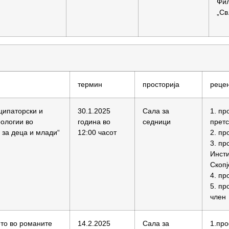
Фил
„Св
термин
просторија
рецен
ципаторски и
30.1.2025
Сала за
1. пр
ологии во
година во
седници
прет
 за деца и млади“
12:00 часот
2. пр
3. пр
Инсти
Скопј
4. пр
5. пр
член
то во романите
14.2.2025
Сала за
1.про