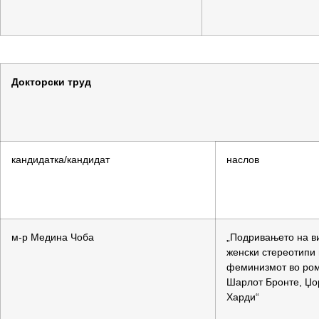
Докторски труд
кандидатка/кандидат
наслов
м-р Медина Чоба
„Подривањето на в
женски стереотипи 
феминизмот во ром
Шарлот Бронте, Џо
Харди“