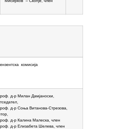
Мисирков“ – Скопје, член
ензентска комисија
проф. д-р Милан Дамјаноски,
тседател,
проф. д-р Соња Витанова-Стрезова,
тор,
проф. д-р Калина Малеска, член
проф. д-р Елизабета Шелева, член