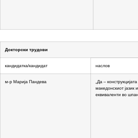
Докторски трудови
кандидатка/кандидат
наслов
м-р Марија Пандева
„Да – конструкцијата
македонскиот јазик и
еквиваленти во шпан