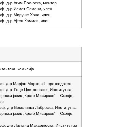
оф. д-р Агим Пољоска, ментор
оф. д-р Исмет Османи, член
оф. д-р Мируше Хоџа, член
оф. д-р Ајтен Ќамили, член
нзентска комисија
оф. д-р Марјан Марковиќ, претседател
ф. д-р Гоце Цветановски, Институт за
онски јазик „Крсте Мисирков“ – Скопје,
ор
оф. д-р Веселинка Лаброска, Институт за
онски јазик „Крсте Мисирков“ – Скопје,
оф. д-р Лилјана Макаријоска, Институт за