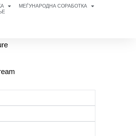
КА
МЕЃУНАРОДНА СОРАБОТКА
ЊЕ
ure
tream