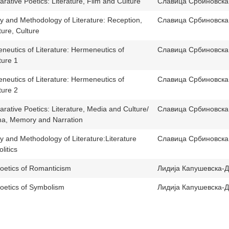
rative Poetics: Literature, Film and Culture
Славица Србиновска
y and Methodology of Literature: Reception,
Славица Србиновска
ture, Culture
neutics of Literature: Hermeneutics of
Славица Србиновска
ture 1
neutics of Literature: Hermeneutics of
Славица Србиновска
ture 2
rative Poetics: Literature, Media and Culture/
Славица Србиновска
a, Memory and Narration
y and Methodology of Literature:Literature
Славица Србиновска
litics
oetics of Romanticism
Лидија Капушевска-Д
oetics of Symbolism
Лидија Капушевска-Д