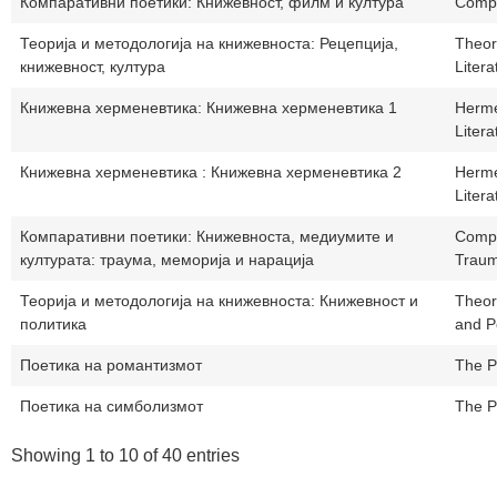
Компаративни поетики: Книжевност, филм и култура
Compa
Теорија и методологија на книжевноста: Рецепција,
Theor
книжевност, култура
Litera
Книжевна херменевтика: Книжевна херменевтика 1
Herme
Litera
Книжевна херменевтика : Книжевна херменевтика 2
Herme
Litera
Компаративни поетики: Книжевноста, медиумите и
Compa
културата: траума, меморија и нарација
Traum
Теорија и методологија на книжевноста: Книжевност и
Theor
политика
and Po
Поетика на романтизмот
The P
Поетика на симболизмот
The P
Showing 1 to 10 of 40 entries