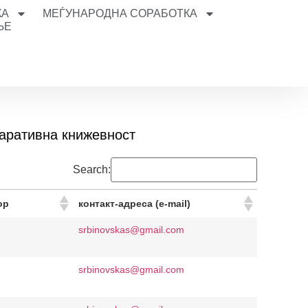
КА
МЕЃУНАРОДНА СОРАБОТКА
ЊЕ
мпаративна книжевност
Search:
ор
контакт-адреса (e-mail)
srbinovskas@gmail.com
srbinovskas@gmail.com