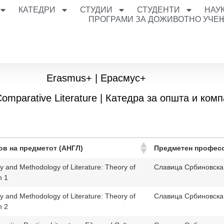
КАТЕДРИ
СТУДИИ
СТУДЕНТИ
НАУ
ПРОГРАМИ ЗА ДОЖИВОТНО УЧЕ
Erasmus+ | Ерасмус+
Comparative Literature | Катедра за општа и ко
ов на предметот (АНГЛ)
Предметен профес
y and Methodology of Literature: Theory of
Славица Србиновска
n 1
y and Methodology of Literature: Theory of
Славица Србиновска
n 2