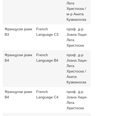
Лега
Христоска /
м-р Анита
Кузманоска
Француски јазик
French
проф. д-р
joana_77_9
В3
Language C3
Јоана Хаџи-
Лега
Христоска
Француски јазик
French
проф. д-р
joana_77_9
Б4
Language B4
Јоана Хаџи-
a_kuzmanos
Лега
Христоска /
Анита
Кузманоска
Француски јазик
French
проф. д-р
joana_77_9
В4
Language C4
Јоана Хаџи-
Лега
Христоска