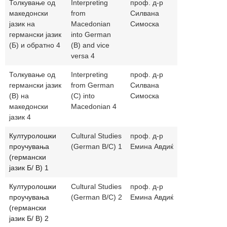
Толкување од
Interpreting
проф. д-р
simoskasilv
македонски
from
Силвана
јазик на
Macedonian
Симоска
германски јазик
into German
(Б) и обратно 4
(B) and vice
versa 4
Толкување од
Interpreting
проф. д-р
simoskasilv
германски јазик
from German
Силвана
(В) на
(C) into
Симоска
македонски
Macedonian 4
јазик 4
Културолошки
Cultural Studies
проф. д-р
emina@ukim
проучувања
(German B/C) 1
Емина Авдиќ
(германски
јазик Б/ В) 1
Културолошки
Cultural Studies
проф. д-р
emina@ukim
проучувања
(German B/C) 2
Емина Авдиќ
(германски
јазик Б/ В) 2