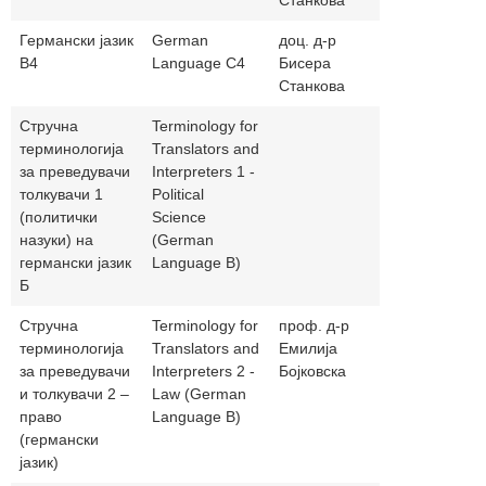
Станкова
Германски јазик
German
доц. д-р
biserastank
В4
Language C4
Бисера
Станкова
Стручна
Terminology for
терминологија
Translators and
за преведувачи
Interpreters 1 -
толкувачи 1
Political
(политички
Science
назуки) на
(German
германски јазик
Language B)
Б
Стручна
Terminology for
проф. д-р
bojkovskae
терминологија
Translators and
Емилија
за преведувачи
Interpreters 2 -
Бојковска
и толкувачи 2 –
Law (German
право
Language B)
(германски
јазик)