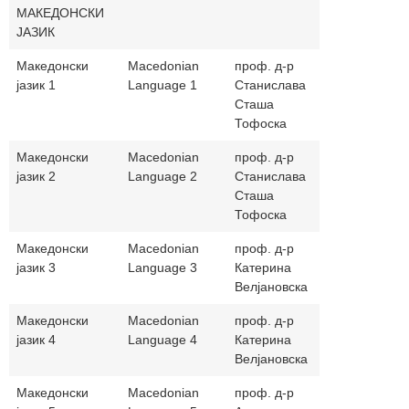
МАКЕДОНСКИ
ЈАЗИК
Македонски
Macedonian
проф. д-р
stofoska@y
јазик 1
Language 1
Станислава
Сташа
Тофоска
Македонски
Macedonian
проф. д-р
stofoska@y
јазик 2
Language 2
Станислава
Сташа
Тофоска
Македонски
Macedonian
проф. д-р
k.veljanovs
јазик 3
Language 3
Катерина
Велјановска
Македонски
Macedonian
проф. д-р
k.veljanovs
јазик 4
Language 4
Катерина
Велјановска
Македонски
Macedonian
проф. д-р
aducevska@