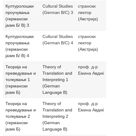
Културолошки
Cultural Studies
странски
проучувања
(German B/C) 3
лектор
(германски
(Австрија)
јазик Б/ В) 3
Културолошки
Cultural Studies
странски
проучувања
(German B/C) 4
лектор
(германски
(Австрија)
јазик Б/ В) 4
Теорија на
Theory of
проф. д-р
emina@ukim
преведување и
Translation and
Емина Авдиќ
толкување 1
Interpreting 1
(германски
(German
јазик Б)
Language B)
Теорија на
Theory of
проф. д-р
emina@ukim
преведување и
Translation and
Емина Авдиќ
толкување 2
Interpreting 2
(германски
(German
јазик Б)
Language B)