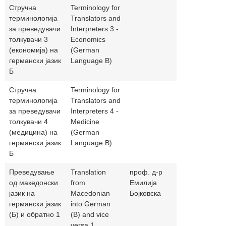
Стручна
Terminology for
терминологија
Translators and
за преведувачи
Interpreters 3 -
толкувачи 3
Economics
(економија) на
(German
германски јазик
Language B)
Б
Стручна
Terminology for
терминологија
Translators and
за преведувачи
Interpreters 4 -
толкувачи 4
Medicine
(медицина) на
(German
германски јазик
Language B)
Б
Преведување
Translation
проф. д-р
bojkovskae
од македонски
from
Емилија
јазик на
Macedonian
Бојковска
германски јазик
into German
(Б) и обратно 1
(B) and vice
versa 1