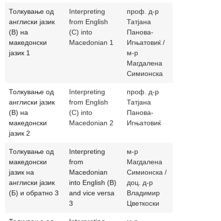
Толкување од
Interpreting
проф. д-р
panova.ignja
англиски јазик
from English
Татјана
magdalenas
(В) на
(C) into
Панова-
македонски
Macedonian 1
Игњатовиќ /
јазик 1
м-р
Магдалена
Симионска
Толкување од
Interpreting
проф. д-р
panova.ignj
англиски јазик
from English
Татјана
(В) на
(C) into
Панова-
македонски
Macedonian 2
Игњатовиќ
јазик 2
Толкување од
Interpreting
м-р
magdalenas
македонски
from
Магдалена
јазик на
Macedonian
Симионска /
англиски јазик
into English (B)
доц. д-р
(Б) и обратно 3
and vice versa
Владимир
3
Цветкоски