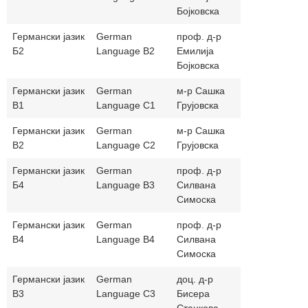
Бојковска
Германски јазик
German
проф. д-р
bojkovskae
Б2
Language B2
Емилија
Бојковска
Германски јазик
German
м-р Сашка
grujovskasa
В1
Language C1
Грујовска
Германски јазик
German
м-р Сашка
grujovskasa
В2
Language C2
Грујовска
Германски јазик
German
проф. д-р
simoskasilv
Б4
Language B3
Силвана
Симоска
Германски јазик
German
проф. д-р
simoskasilv
В4
Language B4
Силвана
Симоска
Германски јазик
German
доц. д-р
biserastank
В3
Language C3
Бисера