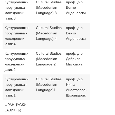
Културолошки
Cultural Studies
проф. д-р
venko999lit
проучувања -
(Macedonian
Венко
македонски
Language) 3
Андоновски
јазик 3
Културолошки
Cultural Studies
проф. д-р
venko999lit
проучувања -
(Macedonian
Венко
македонски
Language) 4
Андоновски
јазик 4
Културолошки
Cultural Studies
проф. д-р
dmilovska@
проучувања -
(Macedonian
Добрила
македонски
Language)2
Миловска
јазик 2
Културолошки
Cultural Studies
проф. д-р
skrini_n@ya
проучувања -
(Macedonian
Нина
македонски
Language)1
Анастасова-
јазик 1
Шкрињариќ
ФРАНЦУСКИ
ЈАЗИК (Б)