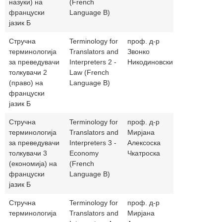
назуки) на
(French
француски
Language B)
јазик Б
Стручна
Terminology for
проф. д-р
nikodinz@gm
терминологија
Translators and
Звонко
за преведувачи
Interpreters 2 -
Никодиновски
толкувачи 2
Law (French
(право) на
Language B)
француски
јазик Б
Стручна
Terminology for
проф. д-р
ckatra@t.mk
терминологија
Translators and
Мирјана
за преведувачи
Interpreters 3 -
Алексоска
толкувачи 3
Economy
Чкатроска
(економија) на
(French
француски
Language B)
јазик Б
Стручна
Terminology for
проф. д-р
ckatra@t.mk
терминологија
Translators and
Мирјана