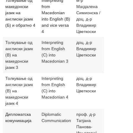
Толкување од
Interpreting
м-р
magdalenas
македонски
from
Магдалена
јазик на
Macedonian
Симионска /
англиски јазик
into English (B)
доц. д-р
(Б) и обратно 4
and vice versa
Владимир
4
Цветкоски
Толкување од
Interpreting
доц. д-р
vladimir.cve
англиски јазик
from English
Владимир
(В) на
(C) into
Цветкоски
македонски
Macedonian 3
јазик 3
Толкување од
Interpreting
доц. д-р
vladimir.cve
англиски јазик
from English
Владимир
(В) на
(C) into
Цветкоски
македонски
Macedonian 4
јазик 4
Дипломатска
Diplomatic
проф. д-р
panova.ignj
комуникација
Communication
Татјана
Панова-