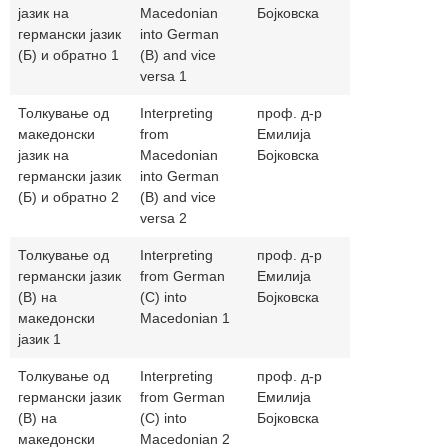
јазик на
Macedonian
Бојковска
германски јазик
into German
(Б) и обратно 1
(B) and vice
versa 1
Толкување од
Interpreting
проф. д-р
bojkovskae
македонски
from
Емилија
јазик на
Macedonian
Бојковска
германски јазик
into German
(Б) и обратно 2
(B) and vice
versa 2
Толкување од
Interpreting
проф. д-р
bojkovskae
германски јазик
from German
Емилија
(В) на
(C) into
Бојковска
македонски
Macedonian 1
јазик 1
Толкување од
Interpreting
проф. д-р
bojkovskae
германски јазик
from German
Емилија
(В) на
(C) into
Бојковска
македонски
Macedonian 2