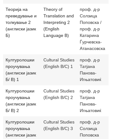
Теорија на
Theory of
проф. д-р
solzica_pop
преведување и
Translation and
Солзица
katarina.gj
толкување 2
Interpreting 2
Поповска /
(англиски јазик
(English
проф. д-р
Б)
Language B)
Катарина
Ѓурчевска-
Атанасовска
Културолошки
Cultural Studies
проф. д-р
panova.ignj
проучувања
(English B/C) 1
Татјана
(англиски јазик
Панова-
Б/ В) 1
Игњатовиќ
Културолошки
Cultural Studies
проф. д-р
panova.ignj
проучувања
(English B/C) 2
Татјана
(англиски јазик
Панова-
Б/ В) 2
Игњатовиќ
Културолошки
Cultural Studies
проф. д-р
solzica_pop
проучувања
(English B/C) 3
Солзица
(англиски јазик
Поповска