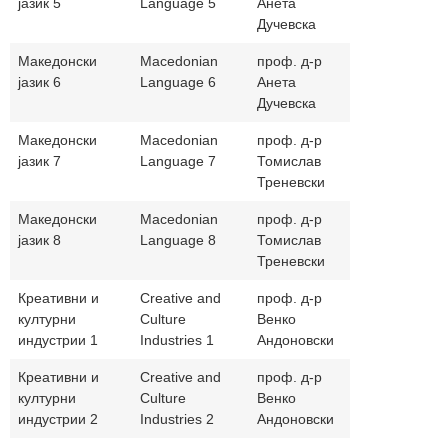
јазик 5
Language 5
Анета
Дучевска
Македонски
Macedonian
проф. д-р
aducevska@
јазик 6
Language 6
Анета
Дучевска
Македонски
Macedonian
проф. д-р
ttrenevski@
јазик 7
Language 7
Томислав
Треневски
Македонски
Macedonian
проф. д-р
ttrenevski@
јазик 8
Language 8
Томислав
Треневски
Креативни и
Creative and
проф. д-р
venko999lit
културни
Culture
Венко
индустрии 1
Industries 1
Андоновски
Креативни и
Creative and
проф. д-р
venko999lit
културни
Culture
Венко
индустрии 2
Industries 2
Андоновски