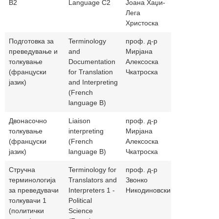
В2
Language C2
Јоана Хаџи-
Лега
Христоска
Подготовка за
Terminology
проф. д-р
ckatra@t.mk
преведување и
and
Мирјана
толкување
Documentation
Алексоска
(француски
for Translation
Чкатроска
јазик)
and Interpreting
(French
language B)
Двонасочно
Liaison
проф. д-р
ckatra@t.mk
толкување
interpreting
Мирјана
(француски
(French
Алексоска
јазик)
language B)
Чкатроска
Стручна
Terminology for
проф. д-р
nikodinz@gm
терминологија
Translators and
Звонко
за преведувачи
Interpreters 1 -
Никодиновски
толкувачи 1
Political
(политички
Science