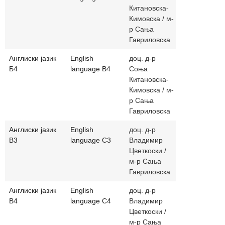
Китановска-
Кимовска / м-
р Сања
Гавриловска
Англиски јазик
English
доц. д-р
sonjakitano
Б4
language B4
Соња
sgavrilovsk
Китановска-
Кимовска / м-
р Сања
Гавриловска
Англиски јазик
English
доц. д-р
vladimir.cve
В3
language C3
Владимир
sgavrilovsk
Цветкоски /
м-р Сања
Гавриловска
Англиски јазик
English
доц. д-р
vladimir.cve
В4
language C4
Владимир
sgavrilovsk
Цветкоски /
м-р Сања