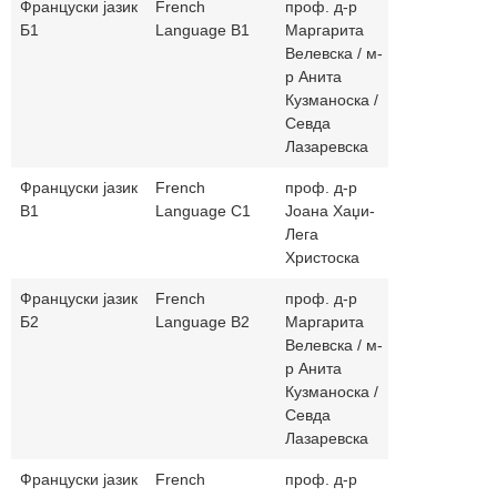
Француски јазик
French
проф. д-р
margaritave
Б1
Language B1
Маргарита
/ a_kuzmano
Велевска / м-
slaz.5885@y
р Анита
Кузманоска /
Севда
Лазаревска
Француски јазик
French
проф. д-р
joana_77_9
В1
Language C1
Јоана Хаџи-
Лега
Христоска
Француски јазик
French
проф. д-р
margaritave
Б2
Language B2
Маргарита
/ a_kuzmano
Велевска / м-
slaz.5885@y
р Анита
Кузманоска /
Севда
Лазаревска
Француски јазик
French
проф. д-р
joana_77_9