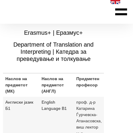
ЗА Ф
МЕЃУНАР
ПРОГРАМИ ЗА ДОЖ
Erasmus+ | Еразмус+
Department of Translation and
Interpreting | Катедра за
преведување и толкување
Наслов на
Наслов на
Предметен
контакт-адр
предметот
предметот
професор
(МК)
(АНГЛ)
Англиски јазик
English
проф. д-р
katarina.gj
Б1
Language B1
Катарина
/ magdalen
Ѓурчевска-
Атанасовска,
виш лектор