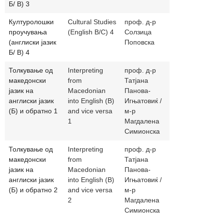
Б/ В) 3
Културолошки
Cultural Studies
проф. д-р
solzica_pop
проучувања
(English B/C) 4
Солзица
(англиски јазик
Поповска
Б/ В) 4
Толкување од
Interpreting
проф. д-р
panova.ignja
македонски
from
Татјана
magdalenas
јазик на
Macedonian
Панова-
англиски јазик
into English (B)
Игњатовиќ /
(Б) и обратно 1
and vice versa
м-р
1
Магдалена
Симионска
Толкување од
Interpreting
проф. д-р
panova.ignj
македонски
from
Татјана
јазик на
Macedonian
Панова-
англиски јазик
into English (B)
Игњатовиќ /
(Б) и обратно 2
and vice versa
м-р
2
Магдалена
Симионска