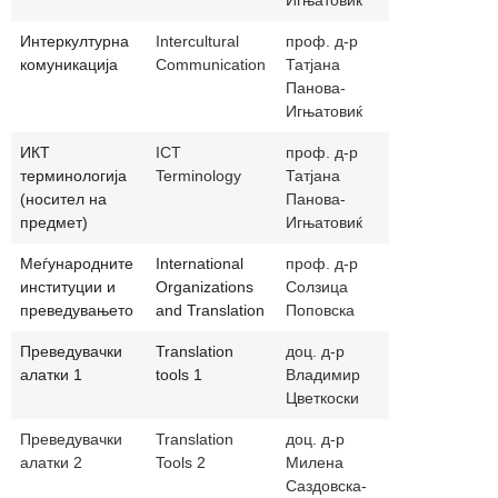
Игњатовиќ
Интеркултурна
Intercultural
проф. д-р
panova.ignj
комуникација
Communication
Татјана
Панова-
Игњатовиќ
ИКТ
ICT
проф. д-р
panova.ignj
терминологија
Terminology
Татјана
(носител на
Панова-
предмет)
Игњатовиќ
Meѓународните
International
проф. д-р
solzica_pop
институции и
Organizations
Солзица
преведувањето
and Translation
Поповска
Преведувачки
Translation
доц. д-р
vladimir.cve
алатки 1
tools 1
Владимир
Цветкоски
Преведувачки
Translation
доц. д-р
milena.sazd
алатки 2
Tools 2
Милена
Саздовска-