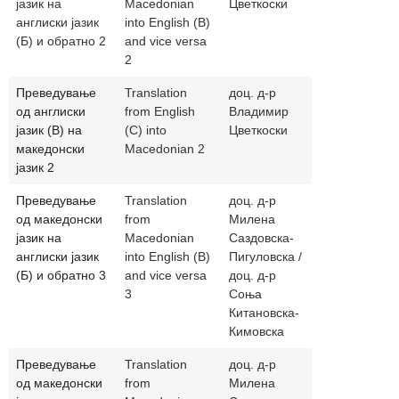
јазик на
Macedonian
Цветкоски
англиски јазик
into English (B)
(Б) и обратно 2
and vice versa
2
Преведување
Translation
доц. д-р
vladimir.cve
од англиски
from English
Владимир
јазик (В) на
(C) into
Цветкоски
македонски
Macedonian 2
јазик 2
Преведување
Translation
доц. д-р
milena.sazd
од македонски
from
Милена
sonjakitano
јазик на
Macedonian
Саздовска-
англиски јазик
into English (B)
Пигуловска /
(Б) и обратно 3
and vice versa
доц. д-р
3
Соња
Китановска-
Кимовска
Преведување
Translation
доц. д-р
milena.sazd
од македонски
from
Милена
sonjakitano