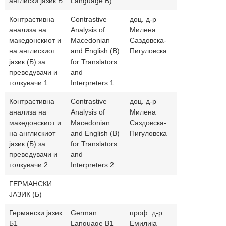
англиски јазик Б
Language B)
Контрастивна
Contrastive
доц. д-р
milena.sazd
анализа на
Analysis оf
Милена
македонскиот и
Macedonian
Саздовска-
на англискиот
and English (B)
Пигуловска
јазик (Б) за
for Translators
преведувачи и
and
толкувачи 1
Interpreters 1
Контрастивна
Contrastive
доц. д-р
milena.sazd
анализа на
Analysis оf
Милена
македонскиот и
Macedonian
Саздовска-
на англискиот
and English (B)
Пигуловска
јазик (Б) за
for Translators
преведувачи и
and
толкувачи 2
Interpreters 2
ГЕРМАНСКИ
ЈАЗИК (Б)
Германски јазик
German
проф. д-р
bojkovskae
Б1
Language B1
Емилија