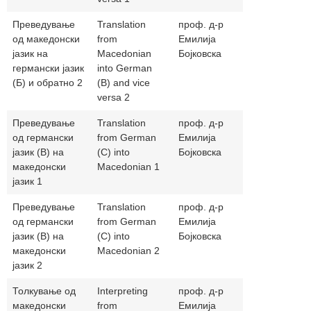
Преведување
Translation
проф. д-р
bojkovskae
од македонски
from
Емилија
јазик на
Macedonian
Бојковска
германски јазик
into German
(Б) и обратно 2
(B) and vice
versa 2
Преведување
Translation
проф. д-р
bojkovskae
од германски
from German
Емилија
јазик (В) на
(C) into
Бојковска
македонски
Macedonian 1
јазик 1
Преведување
Translation
проф. д-р
bojkovskae
од германски
from German
Емилија
јазик (В) на
(C) into
Бојковска
македонски
Macedonian 2
јазик 2
Толкување од
Interpreting
проф. д-р
bojkovskae
македонски
from
Емилија