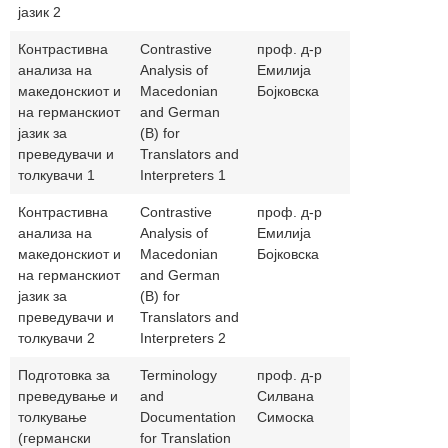
јазик 2
Контрастивна
Contrastive
проф. д-р
bojkovskae
анализа на
Analysis of
Емилија
македонскиот и
Macedonian
Бојковска
на германскиот
and German
јазик за
(B) for
преведувачи и
Translators and
толкувачи 1
Interpreters 1
Контрастивна
Contrastive
проф. д-р
bojkovskae
анализа на
Analysis of
Емилија
македонскиот и
Macedonian
Бојковска
на германскиот
and German
јазик за
(B) for
преведувачи и
Translators and
толкувачи 2
Interpreters 2
Подготовка за
Terminology
проф. д-р
simoskasilv
преведување и
and
Силвана
толкување
Documentation
Симоска
(германски
for Translation