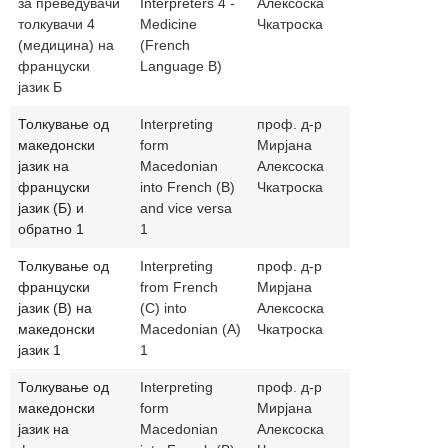
за преведувачи
Interpreters 4 -
Алексоска
толкувачи 4
Medicine
Чкатроска
(медицина) на
(French
француски
Language B)
јазик Б
Толкување од
Interpreting
проф. д-р
ckatra@t.mk
македонски
form
Мирјана
јазик на
Macedonian
Алексоска
француски
into French (B)
Чкатроска
јазик (Б) и
and vice versa
обратно 1
1
Толкување од
Interpreting
проф. д-р
ckatra@t.mk
француски
from French
Мирјана
јазик (В) на
(C) into
Алексоска
македонски
Macedonian (A)
Чкатроска
јазик 1
1
Толкување од
Interpreting
проф. д-р
ckatra@t.mk
македонски
form
Мирјана
јазик на
Macedonian
Алексоска