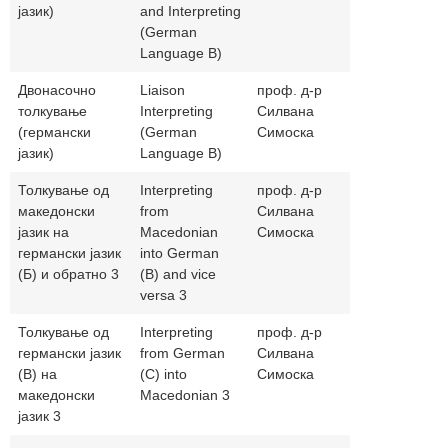
јазик)
and Interpreting
(German
Language B)
Двонасочно
Liaison
проф. д-р
simoskasilv
толкување
Interpreting
Силвана
(германски
(German
Симоска
јазик)
Language B)
Толкување од
Interpreting
проф. д-р
simoskasilv
македонски
from
Силвана
јазик на
Macedonian
Симоска
германски јазик
into German
(Б) и обратно 3
(B) and vice
versa 3
Толкување од
Interpreting
проф. д-р
simoskasilv
германски јазик
from German
Силвана
(В) на
(C) into
Симоска
македонски
Macedonian 3
јазик 3