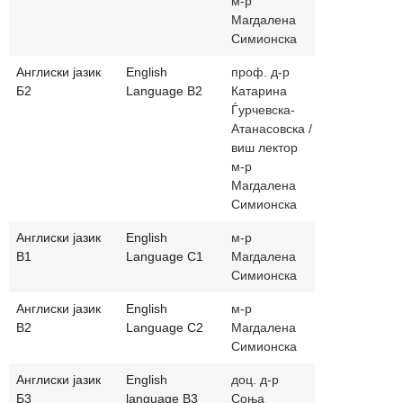
м-р
Магдалена
Симионска
Англиски јазик
English
проф. д-р
katarina.gj
Б2
Language B2
Катарина
/ magdalen
Ѓурчевска-
Атанасовска /
виш лектор
м-р
Магдалена
Симионска
Англиски јазик
English
м-р
magdalenas
В1
Language C1
Магдалена
Симионска
Англиски јазик
English
м-р
magdalenas
В2
Language C2
Магдалена
Симионска
Англиски јазик
English
доц. д-р
sonjakitano
Б3
language B3
Соња
sgavrilovsk