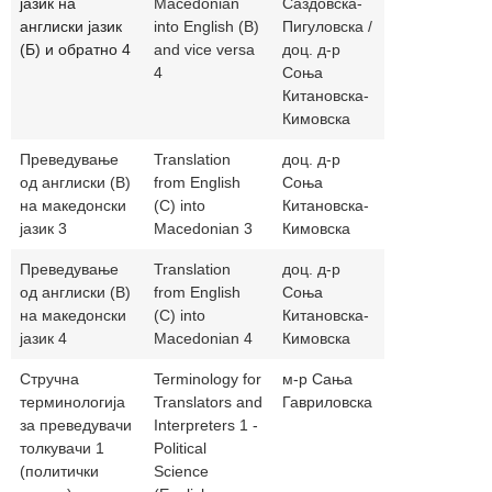
јазик на
Macedonian
Саздовска-
англиски јазик
into English (B)
Пигуловска /
(Б) и обратно 4
and vice versa
доц. д-р
4
Соња
Китановска-
Кимовска
Преведување
Translation
доц. д-р
sonjakitano
од англиски (В)
from English
Соња
на македонски
(C) into
Китановска-
јазик 3
Macedonian 3
Кимовска
Преведување
Translation
доц. д-р
sonjakitano
од англиски (В)
from English
Соња
на македонски
(C) into
Китановска-
јазик 4
Macedonian 4
Кимовска
Стручна
Terminology for
м-р Сања
sgavrilovsk
терминологија
Translators and
Гавриловска
за преведувачи
Interpreters 1 -
толкувачи 1
Political
(политички
Science