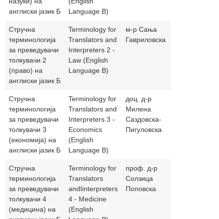
назуки) на
(English
англиски јазик Б
Language B)
Стручна
Terminology for
м-р Сања
sgavrilovsk
терминологија
Translators and
Гавриловска
за преведувачи
Interpreters 2 -
толкувачи 2
Law (English
(право) на
Language B)
англиски јазик Б
Стручна
Terminology for
доц. д-р
milena.sazd
терминологија
Translators and
Милена
за преведувачи
Interpreters 3 -
Саздовска-
толкувачи 3
Economics
Пигуловска
(економија) на
(English
англиски јазик Б
Language B)
Стручна
Terminology for
проф. д-р
solzica_pop
терминологија
Translators
Солзица
за преведувачи
andIinterpreters
Поповска
толкувачи 4
4 - Medicine
(медицина) на
(English