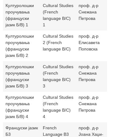
Културолошки
Cultural Studies
проф. д-р
snezanapet
проучувања
(French
Снежана
(француски
language B/C)
Петрова
јазик Б/В) 1
1
Културолошки
Cultural Studies
проф. д-р
elisapopov
проучувања
2 (French
Елисавета
(француски
language B/C)
Поповска
јазик Б/В) 2
Културолошки
Cultural Studies
проф. д-р
snezanapet
проучувања
(French
Снежана
(француски
language B/C)
Петрова
јазик Б/В) 3
3
Културолошки
Cultural Studies
проф. д-р
snezanapet
проучувања
(French
Снежана
(француски
language B/C)
Петрова
јазик Б/В) 4
4
Француски јазик
French
проф. д-р
joana_77_9
Б3
Language B3
Јоана Хаџи-
a_kuzmanos