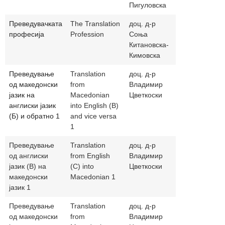
Пигуловска
Преведувачката
The Translation
доц. д-р
sonjakitano
професија
Profession
Соња
Китановска-
Кимовска
Преведување
Translation
доц. д-р
vladimir.cve
од македонски
from
Владимир
јазик на
Macedonian
Цветкоски
англиски јазик
into English (B)
(Б) и обратно 1
and vice versa
1
Преведување
Translation
доц. д-р
vladimir.cve
од англиски
from English
Владимир
јазик (В) на
(C) into
Цветкоски
македонски
Macedonian 1
јазик 1
Преведување
Translation
доц. д-р
vladimir.cve
од македонски
from
Владимир