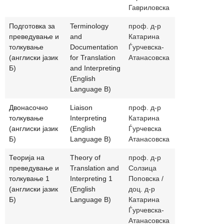
Гавриловска
Подготовка за
Terminology
проф. д-р
katarina.gj
преведување и
and
Катарина
толкување
Documentation
Ѓурчевска-
(англиски јазик
for Translation
Атанасовска
Б)
and Interpreting
(English
Language B)
Двонасочно
Liaison
проф. д-р
solzica_pop
толкување
Interpreting
Катарина
katarina.gj
(англиски јазик
(English
Ѓурчевска
Б)
Language B)
Атанасовска
Теорија на
Theory of
проф. д-р
solzica_pop
преведување и
Translation and
Солзица
katarina.gj
толкување 1
Interpreting 1
Поповска /
(англиски јазик
(English
доц. д-р
Б)
Language B)
Катарина
Ѓурчевска-
Атанасовска