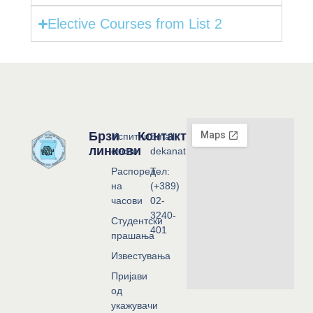
Elective Courses from List 2
Брзи
Контакт
Испитни
Email:
линкови
сесии
dekanat@flf.ukim.edu.mk
Распоред
Тел:
на
(+389)
часови
02-
3240-
Студентски
401
прашања
Известувања
Пријави
од
укажувачи