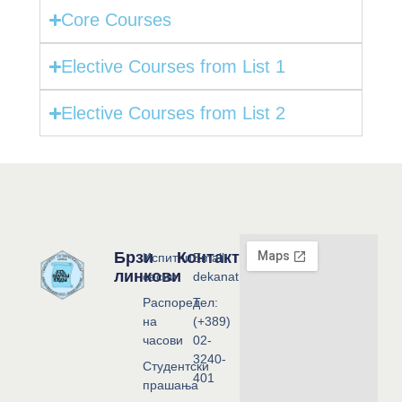
Core Courses
Elective Courses from List 1
Elective Courses from List 2
Брзи
Контакт
Испитни
Email:
линкови
сесии
dekanat@flf.ukim.edu.mk
Распоред
Тел:
на
(+389)
часови
02-
3240-
Студентски
401
прашања