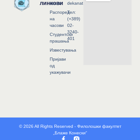
линкови
сесии
dekanat@flf.ukim.edu.mk
Распоред
Тел:
на
(+389)
часови
02-
3240-
Студентски
401
прашања
Известувања
Пријави
од
укажувачи
© 2026 All Rights Reserved - Филолошки факултет
„Блаже Конески“